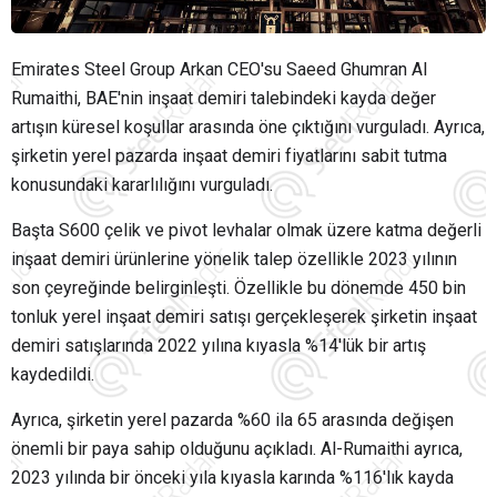
Emirates Steel Group Arkan CEO'su Saeed Ghumran Al
Rumaithi, BAE'nin inşaat demiri talebindeki kayda değer
artışın küresel koşullar arasında öne çıktığını vurguladı. Ayrıca,
şirketin yerel pazarda inşaat demiri fiyatlarını sabit tutma
konusundaki kararlılığını vurguladı.
Başta S600 çelik ve pivot levhalar olmak üzere katma değerli
inşaat demiri ürünlerine yönelik talep özellikle 2023 yılının
son çeyreğinde belirginleşti. Özellikle bu dönemde 450 bin
tonluk yerel inşaat demiri satışı gerçekleşerek şirketin inşaat
demiri satışlarında 2022 yılına kıyasla %14'lük bir artış
kaydedildi.
Ayrıca, şirketin yerel pazarda %60 ila 65 arasında değişen
önemli bir paya sahip olduğunu açıkladı. Al-Rumaithi ayrıca,
2023 yılında bir önceki yıla kıyasla karında %116'lık kayda