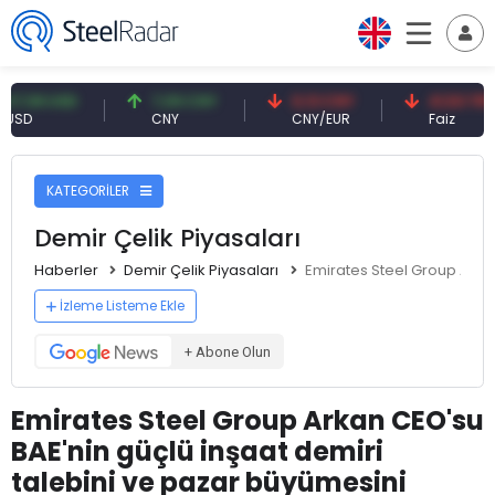
 USD
7,09 CNY
0,13 CNY
41,53 TRY
CNY
CNY/EUR
Faiz
KATEGORİLER
Demir Çelik Piyasaları
Haberler
Demir Çelik Piyasaları
Emirates Steel Group Arkan
İzleme Listeme Ekle
+ Abone Olun
Emirates Steel Group Arkan CEO'su
BAE'nin güçlü inşaat demiri
talebini ve pazar büyümesini