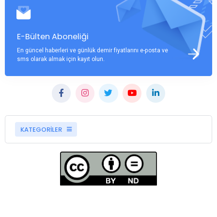
E-Bülten Aboneliği
En güncel haberleri ve günlük demir fiyatlarını e-posta ve
sms olarak almak için kayıt olun.
KATEGORİLER