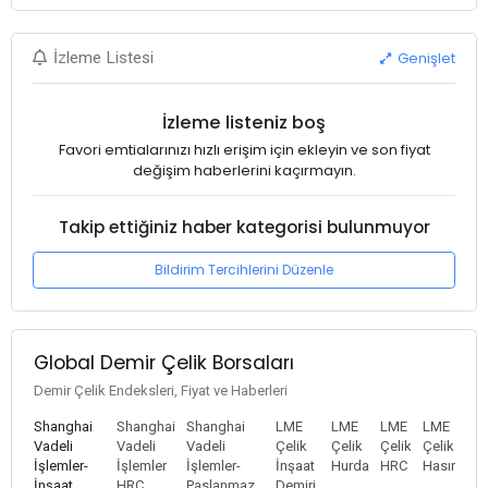
Genişlet
İzleme Listesi
İzleme listeniz boş
Favori emtialarınızı hızlı erişim için ekleyin ve son fiyat
değişim haberlerini kaçırmayın.
Takip ettiğiniz haber kategorisi bulunmuyor
Bildirim Tercihlerini Düzenle
Global Demir Çelik Borsaları
Demir Çelik Endeksleri, Fiyat ve Haberleri
Shanghai
Shanghai
Shanghai
LME
LME
LME
LME
Vadeli
Vadeli
Vadeli
Çelik
Çelik
Çelik
Çelik
İşlemler-
İşlemler
İşlemler-
İnşaat
Hurda
HRC
Hasır
İnşaat
HRC
Paslanmaz
Demiri