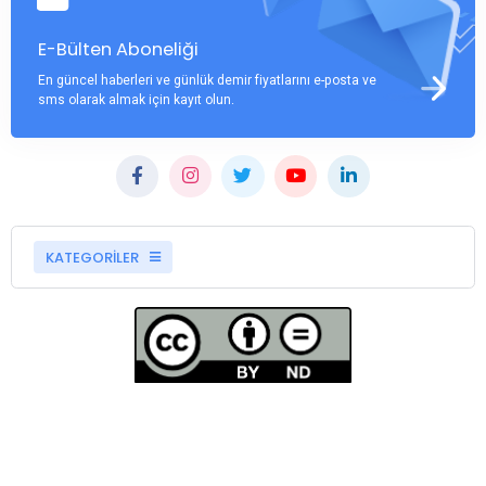
E-Bülten Aboneliği
En güncel haberleri ve günlük demir fiyatlarını e-posta ve
sms olarak almak için kayıt olun.
KATEGORİLER