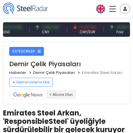
7 USD
7,09 CNY
0,13 CNY
41,54 TRY
CNY
CNY/EUR
Faiz
KATEGORİLER
Demir Çelik Piyasaları
Haberler
Demir Çelik Piyasaları
Emirates Steel Arkan, 'Resp
İzleme Listeme Ekle
+ Abone Olun
Emirates Steel Arkan,
'ResponsibleSteel' üyeliğiyle
sürdürülebilir bir gelecek kuruyor