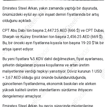
Emirates Steel Arkan, yakın zamanda yaptığı bir duyuruda,
önümüzdeki eylül ayı için inşaat demiri fiyatlarında bir artış
olduğunu açıkladı.
CPT Abu Dabi ton başına 2,447.25 AED (666 $) ve CPT Dubai,
Sharjah ve Kuzey Emirlikleri ton başına 2,456.25 AED (669 $).
Bu, bir önceki ayın fiyatlarına kıyasla ton başına 19-20 $'lık bir
artışa işaret ediyor.
Bu yeni fiyatlara %5 KDV dahil değilmezken, fiyat ayarlaması,
şirketin dalgalanan piyasa koşullarına ve artan üretim
maliyetlerine verdiği tepkiyi yansıtıyor. Döviz kurunun 1 USD
= 3,67 AED olduğu göz önünde bulundurulduğunda,
güncellenen fiyatlandırma, ekonomik baskıları ele alırken
yüksek kaliteli üretim standartlarını sürdürme ihtiyacını
dengelemeyi amaçlıyor.
Emirates Steel Arkan, bu geçiş sürecinde müşterilerine