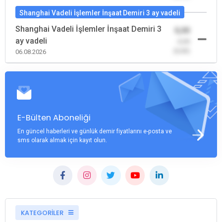
Shanghai Vadeli İşlemler İnşaat Demiri 3 ay vadeli
Shanghai Vadeli İşlemler İnşaat Demiri 3
0,00
ay vadeli
-0,00
(0,00)
06.08.2026
E-Bülten Aboneliği
En güncel haberleri ve günlük demir fiyatlarını e-posta ve
sms olarak almak için kayıt olun.
KATEGORİLER