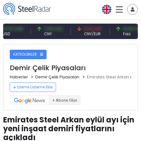
7 USD
7,09 CNY
0,13 CNY
41,54 TRY
CNY
CNY/EUR
Faiz
KATEGORİLER
Demir Çelik Piyasaları
Haberler
Demir Çelik Piyasaları
Emirates Steel Arkan eylül a
İzleme Listeme Ekle
+ Abone Olun
Emirates Steel Arkan eylül ayı için
yeni inşaat demiri fiyatlarını
açıkladı