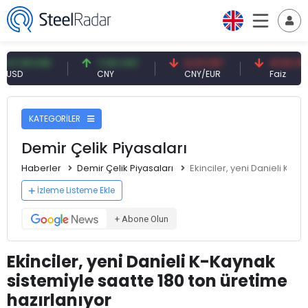
9 USD
7,09 CNY
0,13 CNY
41,53 TRY
CNY
CNY/EUR
Faiz
KATEGORİLER
Demir Çelik Piyasaları
Haberler
Demir Çelik Piyasaları
Ekinciler, yeni Danieli K-K
İzleme Listeme Ekle
+ Abone Olun
Ekinciler, yeni Danieli K-Kaynak
sistemiyle saatte 180 ton üretime
hazırlanıyor