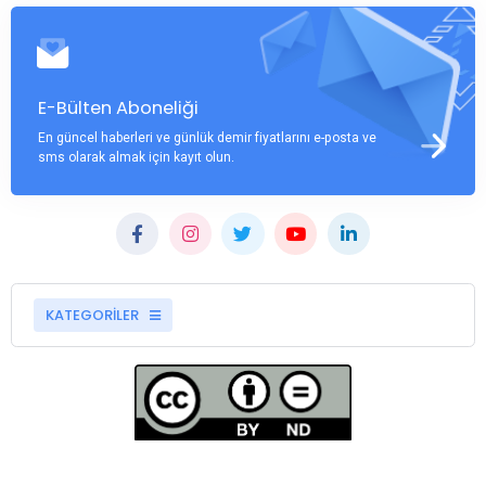
E-Bülten Aboneliği
En güncel haberleri ve günlük demir fiyatlarını e-posta ve
sms olarak almak için kayıt olun.
KATEGORİLER