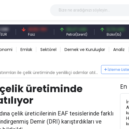
41,53 TRY
83,27 USD
6,74 USD
Faiz
Petrol(brent)
Bakır(lb)
konomi
Emlak
Sektörel
Dernek ve Kuruluşlar
Analiz
İzleme List
tırımları ile çelik üretiminde yenilikçi adımlar atılıyor
e çelik üretiminde
En
tılıyor
İ
A
dına çelik üreticilerinin EAF tesislerinde farklı
k
H
ndirgenmiş Demir (DRI) karıştırdıkları ve
k