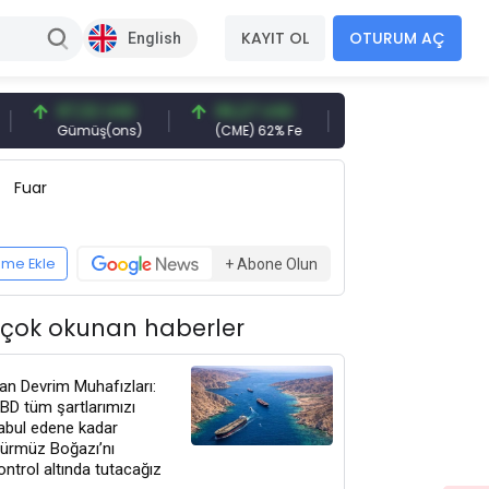
KAYIT OL
OTURUM AÇ
English
97,32 USD
96,27 USD
377,25 USD
Gümüş(ons)
(CME) 62% Fe
Gemi Söküm
Fuar
eme Ekle
+ Abone Olun
 çok okunan haberler
ran Devrim Muhafızları:
BD tüm şartlarımızı
abul edene kadar
ürmüz Boğazı’nı
ontrol altında tutacağız