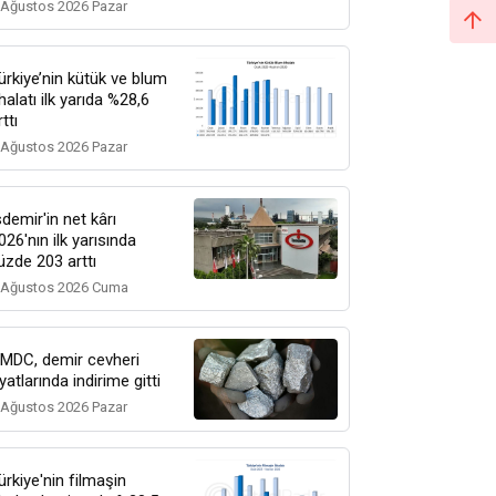
 Ağustos 2026 Pazar
ürkiye’nin kütük ve blum
thalatı ilk yarıda %28,6
rttı
 Ağustos 2026 Pazar
sdemir'in net kârı
026'nın ilk yarısında
üzde 203 arttı
 Ağustos 2026 Cuma
MDC, demir cevheri
iyatlarında indirime gitti
 Ağustos 2026 Pazar
ürkiye'nin filmaşin