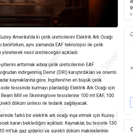
i
g
6
zey Amerika’da ki çelik üreticilerini Elektrik Ark Ocağı
 belirtirken, aynı zamanda EAF teknolojisi ile çelik
 yöneterek nasıl üretileceğini açıkladı.
itlerini arttırmak adına çelik üreticilerinin EAF
v
Doğrudan indirgenmiş Demir (DRI) karıştırdıkları ve önemli
Radar kaynaklarına göre, İngiltere’nin en büyük çelik
esside tesisinde kurmayı planladığı Elektrik Ark Ocağı için
ide Beam Mill ve Skinningrove tesislerine 100 mt EAF, 100
ürekli döküm ünitesi ile tedarik sağlayacak.
rinde farklı bir elektrik ark ocağı inşa etmek için Kuzey
ek kararı beklediğini açıkladı. Kaynaklar, bu tesiste 130
130 mt’luk gaz giderici ve sürekli döküm makinelerinin