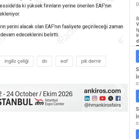
D
sside’da ki yüksek fırınların yerine önerilen EAF’nın
ekleniyor.
S
V
rın yerini alacak olan EAF’nın faaliyete geçirileceği zaman
İ
 devam edeceklerini belirtti.
İ
d
ingiliz çeliği
drı
eaf
pik demir
S
İ
0
S
İ
0