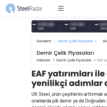
,87 EUR
47,61 USD
7,10 CNY
0,13 CNY
USD
CNY
CNY/EUR
Gündem
Demir Çelik Piyasaları
E
Demir Çelik Piyasaları
Haberler
Demir Çelik Piyasaları
EAF ya
EAF yatırımları il
yenilikçi adımlar a
UK Steel, ürün çeşitlerini arttırmak a
oranlarda pik demir ya da Doğrudan i