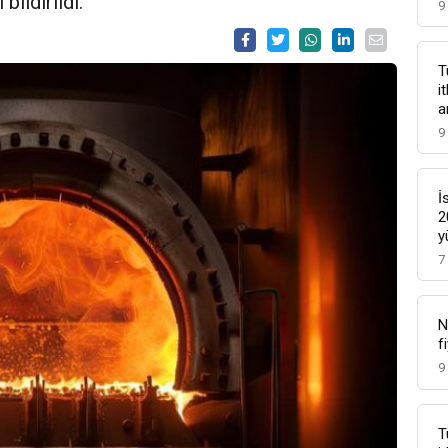
ildirildi.
9
T
i
a
9
İ
2
y
7
N
f
9
T