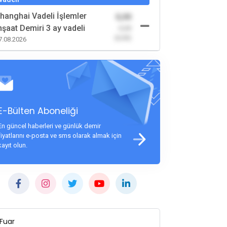
hanghai Vadeli İşlemler
0,00
nşaat Demiri 3 ay vadeli
-0,00
(0,00)
7.08.2026
E-Bülten Aboneliği
En güncel haberleri ve günlük demir
fiyatlarını e-posta ve sms olarak almak için
kayıt olun.
Fuar