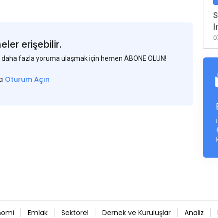
S
İ
0
er erişebilir.
 ve daha fazla yoruma ulaşmak için hemen ABONE OLUN!
sa
Oturum Açın
nomi
Emlak
Sektörel
Dernek ve Kuruluşlar
Analiz