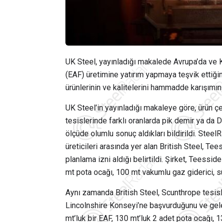
UK Steel, yayınladığı makalede Avrupa’da ve Ku
(EAF) üretimine yatırım yapmaya teşvik ettiğini
ürünlerinin ve kalitelerini hammadde karışımını
UK Steel’in yayınladığı makaleye göre, ürün çeş
tesislerinde farklı oranlarda pik demir ya da 
ölçüde olumlu sonuç aldıkları bildirildi. Steel
üreticileri arasında yer alan British Steel, Te
planlama izni aldığı belirtildi. Şirket, Teess
mt pota ocağı, 100 mt vakumlu gaz giderici, s
Aynı zamanda British Steel, Scunthrope tesisle
Lincolnshire Konseyi’ne başvurduğunu ve gelec
mt’luk bir EAF, 130 mt’luk 2 adet pota ocağı, 