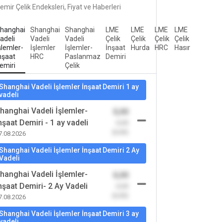
emir Çelik Endeksleri, Fiyat ve Haberleri
hanghai
Shanghai
Shanghai
LME
LME
LME
LME
adeli
Vadeli
Vadeli
Çelik
Çelik
Çelik
Çelik
şlemler-
İşlemler
İşlemler-
İnşaat
Hurda
HRC
Hasır
nşaat
HRC
Paslanmaz
Demiri
emiri
Çelik
Shanghai Vadeli İşlemler İnşaat Demiri 1 ay
vadeli
hanghai Vadeli İşlemler-
0,00
nşaat Demiri - 1 ay vadeli
-0,00
(0,00)
7.08.2026
Shanghai Vadeli İşlemler İnşaat Demiri 2 Ay
Vadeli
hanghai Vadeli İşlemler-
0,00
nşaat Demiri- 2 Ay Vadeli
-0,00
(0,00)
7.08.2026
Shanghai Vadeli İşlemler İnşaat Demiri 3 ay
vadeli