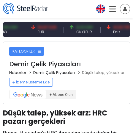
 CNY
54,87 EUR
0,13 CNY
41,53 TRY
EUR
CNY/EUR
Faiz
KATEGORİLER
Demir Çelik Piyasaları
Haberler
Demir Çelik Piyasaları
Düşük talep, yüksek arz: H
İzleme Listeme Ekle
+ Abone Olun
Düşük talep, yüksek arz: HRC
pazarı gerçekleri
Rusya, Hindistan'a HRC ihracatını kayda değer bir