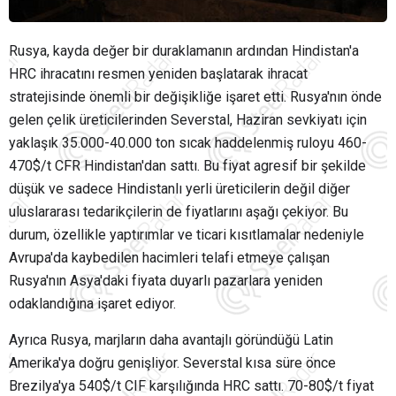
Rusya, kayda değer bir duraklamanın ardından Hindistan'a
HRC ihracatını resmen yeniden başlatarak ihracat
stratejisinde önemli bir değişikliğe işaret etti. Rusya'nın önde
gelen çelik üreticilerinden Severstal, Haziran sevkiyatı için
yaklaşık 35.000-40.000 ton sıcak haddelenmiş ruloyu 460-
470$/t CFR Hindistan'dan sattı. Bu fiyat agresif bir şekilde
düşük ve sadece Hindistanlı yerli üreticilerin değil diğer
uluslararası tedarikçilerin de fiyatlarını aşağı çekiyor. Bu
durum, özellikle yaptırımlar ve ticari kısıtlamalar nedeniyle
Avrupa'da kaybedilen hacimleri telafi etmeye çalışan
Rusya'nın Asya'daki fiyata duyarlı pazarlara yeniden
odaklandığına işaret ediyor.
Ayrıca Rusya, marjların daha avantajlı göründüğü Latin
Amerika'ya doğru genişliyor. Severstal kısa süre önce
Brezilya'ya 540$/t CIF karşılığında HRC sattı. 70-80$/t fiyat