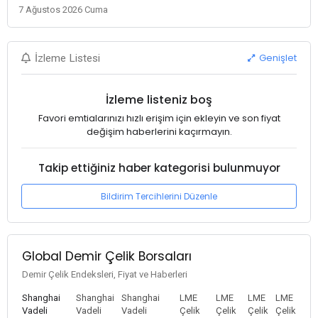
7 Ağustos 2026 Cuma
Genişlet
İzleme Listesi
İzleme listeniz boş
Favori emtialarınızı hızlı erişim için ekleyin ve son fiyat
değişim haberlerini kaçırmayın.
Takip ettiğiniz haber kategorisi bulunmuyor
Bildirim Tercihlerini Düzenle
Global Demir Çelik Borsaları
Demir Çelik Endeksleri, Fiyat ve Haberleri
Shanghai
Shanghai
Shanghai
LME
LME
LME
LME
Vadeli
Vadeli
Vadeli
Çelik
Çelik
Çelik
Çelik