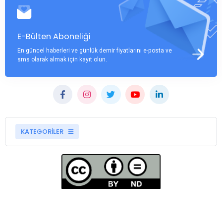
E-Bülten Aboneliği
En güncel haberleri ve günlük demir fiyatlarını e-posta ve
sms olarak almak için kayıt olun.
KATEGORİLER