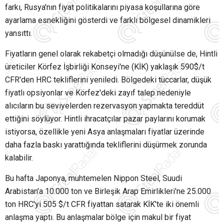
farkı, Rusya'nın fiyat politikalarını piyasa koşullarına göre
ayarlama esnekliğini gösterdi ve farklı bölgesel dinamikleri
yansıttı.
Fiyatların genel olarak rekabetçi olmadığı düşünülse de, Hintli
üreticiler Körfez İşbirliği Konseyi'ne (KİK) yaklaşık 590$/t
CFR'den HRC tekliflerini yeniledi. Bölgedeki tüccarlar, düşük
fiyatlı opsiyonlar ve Körfez'deki zayıf talep nedeniyle
alıcıların bu seviyelerden rezervasyon yapmakta tereddüt
ettiğini söylüyor. Hintli ihracatçılar pazar paylarını korumak
istiyorsa, özellikle yeni Asya anlaşmaları fiyatlar üzerinde
daha fazla baskı yarattığında tekliflerini düşürmek zorunda
kalabilir.
Bu hafta Japonya, muhtemelen Nippon Steel, Suudi
Arabistan'a 10.000 ton ve Birleşik Arap Emirlikleri'ne 25.000
ton HRC'yi 505 $/t CFR fiyattan satarak KİK'te iki önemli
anlaşma yaptı. Bu anlaşmalar bölge için makul bir fiyat