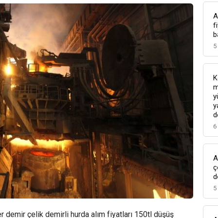
A
f
b
5
K
m
y
y
d
6
A
ç
d
5
r demir çelik demirli hurda alım fiyatları 150tl düşüş