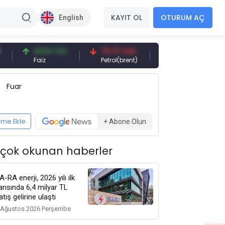
KAYIT OL
OTURUM AÇ
English
41,54 TRY
79,73 USD
6,71 USD
94,
Faiz
Petrol(brent)
Bakır(lb)
Güm
Fuar
eme Ekle
+ Abone Olun
 çok okunan haberler
A-RA enerji, 2026 yılı ilk
arısında 6,4 milyar TL
atış gelirine ulaştı
 Ağustos 2026 Perşembe