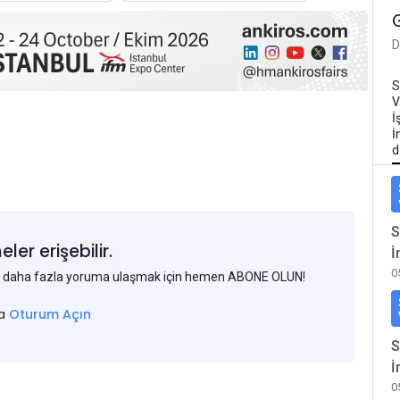
D
S
V
İ
İ
d
S
er erişebilir.
İ
0
 ve daha fazla yoruma ulaşmak için hemen ABONE OLUN!
sa
Oturum Açın
S
İ
0