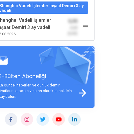
Shanghai Vadeli İşlemler İnşaat Demiri 3 ay
vadeli
hanghai Vadeli İşlemler
0,00
nşaat Demiri 3 ay vadeli
-0,00
(0,00)
5.08.2026
E-Bülten Aboneliği
En güncel haberleri ve günlük demir
fiyatlarını e-posta ve sms olarak almak için
kayıt olun.