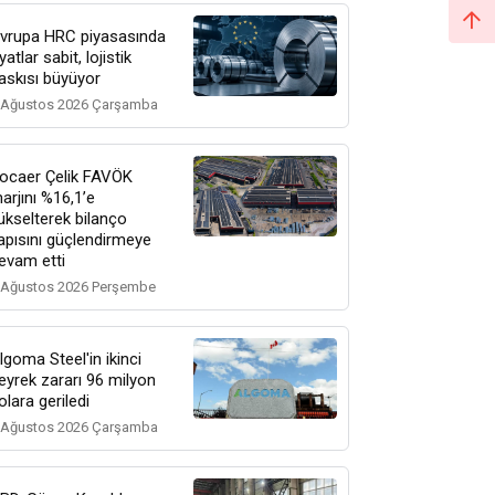
vrupa HRC piyasasında
iyatlar sabit, lojistik
askısı büyüyor
 Ağustos 2026 Çarşamba
ocaer Çelik FAVÖK
arjını %16,1’e
ükselterek bilanço
apısını güçlendirmeye
evam etti
 Ağustos 2026 Perşembe
lgoma Steel'in ikinci
eyrek zararı 96 milyon
olara geriledi
 Ağustos 2026 Çarşamba