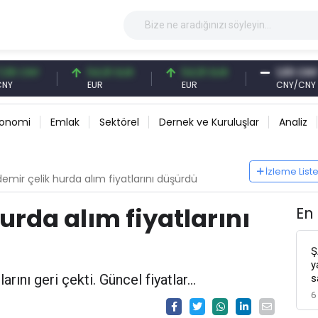
NY
54,91 EUR
54,91 EUR
1,00 CNY
EUR
EUR
CNY/CNY
konomi
Emlak
Sektörel
Dernek ve Kuruluşlar
Analiz
İzleme List
 demir çelik hurda alım fiyatlarını düşürdü
hurda alım fiyatlarını
En
Ş
y
rını geri çekti. Güncel fiyatlar...
s
6