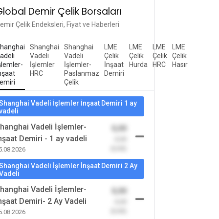
Global Demir Çelik Borsaları
emir Çelik Endeksleri, Fiyat ve Haberleri
hanghai
Shanghai
Shanghai
LME
LME
LME
LME
adeli
Vadeli
Vadeli
Çelik
Çelik
Çelik
Çelik
şlemler-
İşlemler
İşlemler-
İnşaat
Hurda
HRC
Hasır
nşaat
HRC
Paslanmaz
Demiri
emiri
Çelik
Shanghai Vadeli İşlemler İnşaat Demiri 1 ay
vadeli
hanghai Vadeli İşlemler-
0,00
nşaat Demiri - 1 ay vadeli
-0,00
(0,00)
5.08.2026
Shanghai Vadeli İşlemler İnşaat Demiri 2 Ay
Vadeli
hanghai Vadeli İşlemler-
0,00
nşaat Demiri- 2 Ay Vadeli
-0,00
(0,00)
5.08.2026