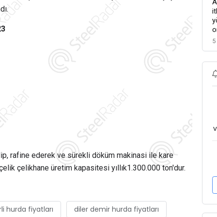
A
dı.
i
y
23
o
5
v
lip, rafine ederek ve sürekli döküm makinasi ile kare
 çelik çelikhane üretim kapasitesi yıllık1.300.000 ton'dur.
li hurda fiyatları
diler demir hurda fiyatları