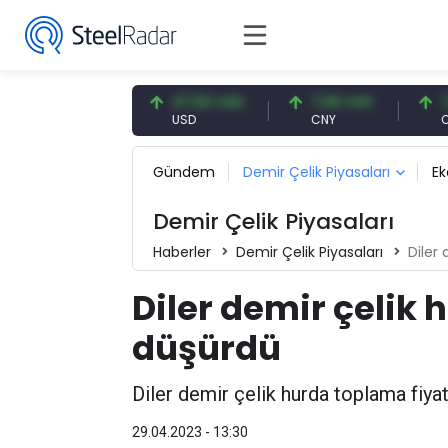
7,56 USD
47,56 USD
7,08 CNY
7,08 C
SD
USD
CNY
CNY
Gündem
Demir Çelik Piyasaları
E
Demir Çelik Piyasaları
Haberler
Demir Çelik Piyasaları
Diler
Diler demir çelik 
düşürdü
Diler demir çelik hurda toplama fiyatla
29.04.2023 - 13:30