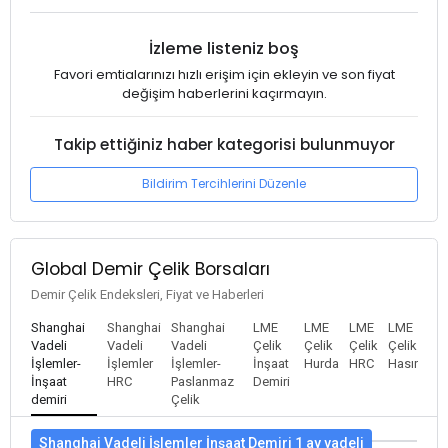
İzleme listeniz boş
Favori emtialarınızı hızlı erişim için ekleyin ve son fiyat
değişim haberlerini kaçırmayın.
Takip ettiğiniz haber kategorisi bulunmuyor
Bildirim Tercihlerini Düzenle
Global Demir Çelik Borsaları
Demir Çelik Endeksleri, Fiyat ve Haberleri
Shanghai
Shanghai
Shanghai
LME
LME
LME
LME
Vadeli
Vadeli
Vadeli
Çelik
Çelik
Çelik
Çelik
İşlemler-
İşlemler
İşlemler-
İnşaat
Hurda
HRC
Hasır
İnşaat
HRC
Paslanmaz
Demiri
demiri
Çelik
Shanghai Vadeli İşlemler İnşaat Demiri 1 ay vadeli