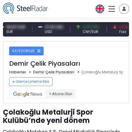
87 EUR
47,61 USD
0,13 CNY
41,53 TRY
USD
CNY/EUR
Faiz
KATEGORİLER
Demir Çelik Piyasaları
Haberler
Demir Çelik Piyasaları
Çolakoğlu Metalurji Spor 
İzleme Listeme Ekle
+ Abone Olun
Çolakoğlu Metalurji Spor
Kulübü’nde yeni dönem
Çolakoğlu Metalurji A.Ş. Genel Müdürlük Binası’nda