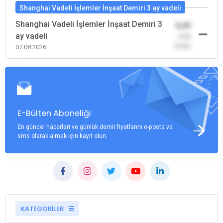
Shanghai Vadeli İşlemler İnşaat Demiri 3 ay vadeli
Shanghai Vadeli İşlemler İnşaat Demiri 3
0,00
ay vadeli
-0,00
(0,00)
07.08.2026
E-Bülten Aboneliği
En güncel haberleri ve günlük demir fiyatlarını e-posta ve
sms olarak almak için kayıt olun.
KATEGORİLER