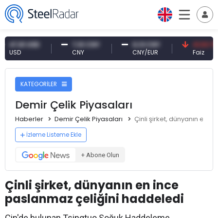
,61 USD
7,10 CNY
0,13 CNY
41,53 TRY
D
CNY
CNY/EUR
Faiz
KATEGORİLER
Demir Çelik Piyasaları
Haberler
Demir Çelik Piyasaları
Çinli şirket, dünyanın en 
İzleme Listeme Ekle
+ Abone Olun
Çinli şirket, dünyanın en ince
paslanmaz çeliğini haddeledi
Çin'de bulunan Tsingtuo Soğuk Haddeleme