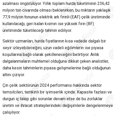
azalması öngörülüyor. Yıllık toplam hurda tüketiminin 236,42
milyon ton civarında olması beklenirken, bu miktarın yaklaşık
77,9 milyon tonunun elektrik ark fırınlı (EAF) çelik üretiminde
kullanılacağı, geri kalan kısmın ise yüksek fırın (BF)
üretiminde tüketileceği tahmin ediliyor.
Sektör uzmanları, hurda fiyatlarının kısa vadede dalgalı bir
seyir izleyebileceğini, uzun vadeli eğilimlerin ise piyasa
koşullarına bağlı olarak şekilleneceğini belirtiyor. Anlık
dalgalanmaların muhtemel olduğuna dikkat çeken analistler,
daha kesin tahminlerin piyasa gelişmelerine bağlı olduğunun
altını çiziyor.
Çin çelik sektörünün 2024 performansı hakkında sektör
temsilcileri, temkinli bir iyimserlik içinde. Kapasite fazlası ve
durgun iç talep gibi sorunlar devam etse de bu zorluklar
üretim ve ihracat stratejilerindeki değişimlerle dengelenmeye
çalışılıyor.