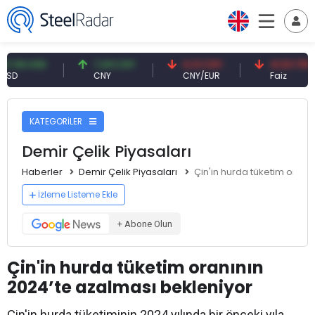
 USD
7,09 CNY
0,13 CNY
41,53 TRY
CNY
CNY/EUR
Faiz
KATEGORİLER
Demir Çelik Piyasaları
Haberler
Demir Çelik Piyasaları
Çin'in hurda tüketim oranı
İzleme Listeme Ekle
+ Abone Olun
Çin'in hurda tüketim oranının
2024’te azalması bekleniyor
Çin'in hurda tüketiminin 2024 yılında bir önceki yıla