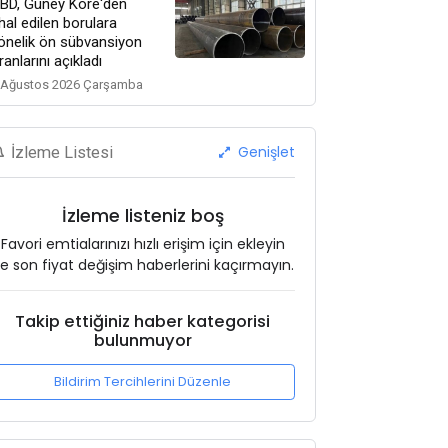
BD, Güney Kore'den
thal edilen borulara
önelik ön sübvansiyon
ranlarını açıkladı
 Ağustos 2026 Çarşamba
Genişlet
İzleme Listesi
İzleme listeniz boş
Favori emtialarınızı hızlı erişim için ekleyin
e son fiyat değişim haberlerini kaçırmayın.
Takip ettiğiniz haber kategorisi
bulunmuyor
Bildirim Tercihlerini Düzenle