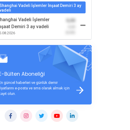
Shanghai Vadeli İşlemler İnşaat Demiri 3 ay
vadeli
hanghai Vadeli İşlemler
0,00
nşaat Demiri 3 ay vadeli
-0,00
(0,00)
5.08.2026
E-Bülten Aboneliği
En güncel haberleri ve günlük demir
fiyatlarını e-posta ve sms olarak almak için
kayıt olun.