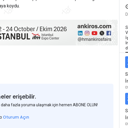
taya koydu.
D
S
V
İ
İ
d
S
İ
0
er erişebilir.
 ve daha fazla yoruma ulaşmak için hemen ABONE OLUN!
S
sa
Oturum Açın
İ
0