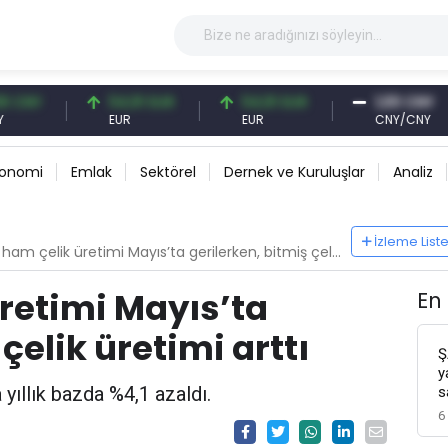
54,91 EUR
54,91 EUR
1,00 CNY
EUR
EUR
CNY/CNY
konomi
Emlak
Sektörel
Dernek ve Kuruluşlar
Analiz
İzleme List
ham çelik üretimi Mayıs’ta gerilerken, bitmiş çelik üretimi arttı
üretimi Mayıs’ta
En
çelik üretimi arttı
Ş
y
 yıllık bazda %4,1 azaldı.
s
6