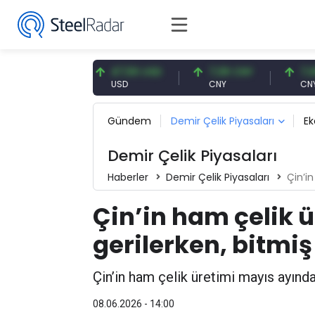
56 USD
47,56 USD
7,08 CNY
7,08 CNY
USD
CNY
CNY
Gündem
Demir Çelik Piyasaları
E
Demir Çelik Piyasaları
Haberler
Demir Çelik Piyasaları
Çin’in 
Çin’in ham çelik 
gerilerken, bitmiş 
Çin’in ham çelik üretimi mayıs ayında
08.06.2026 - 14:00