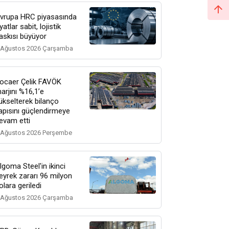
vrupa HRC piyasasında
iyatlar sabit, lojistik
askısı büyüyor
 Ağustos 2026 Çarşamba
ocaer Çelik FAVÖK
arjını %16,1’e
ükselterek bilanço
apısını güçlendirmeye
evam etti
 Ağustos 2026 Perşembe
lgoma Steel'in ikinci
eyrek zararı 96 milyon
olara geriledi
 Ağustos 2026 Çarşamba