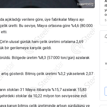
A
i
y
o
’da açıkladığı verilere göre, üye fabrikalar Mayıs ayı
5
elik üretti. Bu seviye, Mayıs ortasına göre %4,6 (80.000
etti.
Çin’in ulusal günlük ham çelik üretimi ortalama 2,69
ük bir gerilemeye karşılık geldi.
örüldü. Bölgede üretim %8,3 (57.000 ton/gün) azalarak
v
artış gösterdi. Bitmiş çelik üretimi %3,2 yükselerek 2,07
arın stokları 31 Mayıs itibarıyla %15,7 azalarak 15,83
şehirdeki stoklar da 10,22 milyon ton seviyesine indi.
ya karşın bitmiş çelik üretiminde artışın sürdüğünü ve