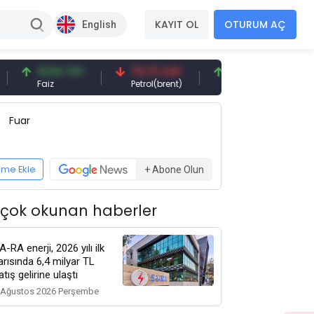
KAYIT OL
OTURUM AÇ
English
41,54 TRY
79,73 USD
6,71 USD
94,50
Faiz
Petrol(brent)
Bakır(lb)
Gümüş
Fuar
eme Ekle
+ Abone Olun
 çok okunan haberler
A-RA enerji, 2026 yılı ilk
arısında 6,4 milyar TL
atış gelirine ulaştı
 Ağustos 2026 Perşembe