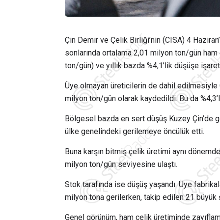
Çin Demir ve Çelik Birliği’nin (CISA) 4 Haziran
sonlarında ortalama 2,01 milyon ton/gün ham ç
ton/gün) ve yıllık bazda %4,1’lik düşüşe işaret 
Üye olmayan üreticilerin de dahil edilmesiyle 
milyon ton/gün olarak kaydedildi. Bu da %4,3’l
Bölgesel bazda en sert düşüş Kuzey Çin’de g
ülke genelindeki gerilemeye öncülük etti.
Buna karşın bitmiş çelik üretimi aynı dönemde 
milyon ton/gün seviyesine ulaştı.
Stok tarafında ise düşüş yaşandı. Üye fabrikal
milyon tona gerilerken, takip edilen 21 büyük 
Genel görünüm, ham çelik üretiminde zayıflama