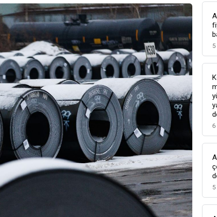
A
f
b
5
K
m
y
y
d
6
A
ç
d
5