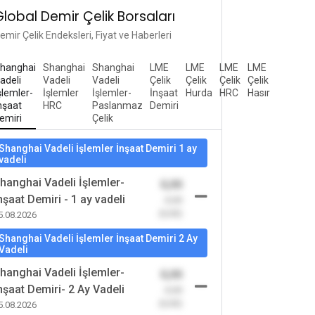
Global Demir Çelik Borsaları
emir Çelik Endeksleri, Fiyat ve Haberleri
hanghai
Shanghai
Shanghai
LME
LME
LME
LME
adeli
Vadeli
Vadeli
Çelik
Çelik
Çelik
Çelik
şlemler-
İşlemler
İşlemler-
İnşaat
Hurda
HRC
Hasır
nşaat
HRC
Paslanmaz
Demiri
emiri
Çelik
Shanghai Vadeli İşlemler İnşaat Demiri 1 ay
vadeli
hanghai Vadeli İşlemler-
0,00
nşaat Demiri - 1 ay vadeli
-0,00
(0,00)
5.08.2026
Shanghai Vadeli İşlemler İnşaat Demiri 2 Ay
Vadeli
hanghai Vadeli İşlemler-
0,00
nşaat Demiri- 2 Ay Vadeli
-0,00
(0,00)
5.08.2026