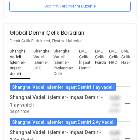
Bildirim Tercihlerini Düzenle
Global Demir Çelik Borsaları
Demir Çelik Endeksleri, Fiyat ve Haberleri
Shanghai
Shanghai
Shanghai
LME
LME
LME
LME
Vadeli
Vadeli
Vadeli
Çelik
Çelik
Çelik
Çelik
İşlemler-
İşlemler
İşlemler-
İnşaat
Hurda
HRC
Hasır
İnşaat
HRC
Paslanmaz
Demiri
demiri
Çelik
Shanghai Vadeli İşlemler İnşaat Demiri 1 ay vadeli
Shanghai Vadeli İşlemler- İnşaat Demiri -
0,00
1 ay vadeli
-0,00
(0,00)
06.08.2026
Shanghai Vadeli İşlemler İnşaat Demiri 2 Ay Vadeli
Shanghai Vadeli İşlemler- İnşaat Demiri-
0,00
2 Ay Vadeli
-0,00