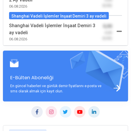
(0,00)
06.08.2026
Shanghai Vadeli İşlemler İnşaat Demiri 3 ay vadeli
Shanghai Vadeli İşlemler İnşaat Demiri 3
0,00
ay vadeli
-0,00
(0,00)
06.08.2026
E-Bülten Aboneliği
En güncel haberleri ve günlük demir fiyatlarını e-posta ve
sms olarak almak için kayıt olun.