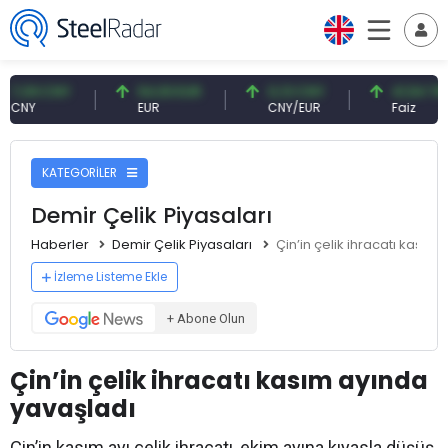
09 CNY
54,93 EUR
0,13 CNY
41,54 TRY
Y
EUR
CNY/EUR
Faiz
KATEGORİLER
Demir Çelik Piyasaları
Haberler
Demir Çelik Piyasaları
Çin’in çelik ihracatı kasım
İzleme Listeme Ekle
+ Abone Olun
Çin’in çelik ihracatı kasım ayında
yavaşladı
Çin’in kasım ayı çelik ihracatı, ekim ayına kıyasla düşüş