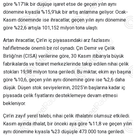
göre %17'lik bir düşüşe işaret etse de geçen yılın aynı
dönemine kıyasla %15,9'luk bir artış anlamına geliyor. Ocak-
Kasım döneminde ise ihracatlar, geçen yılın aynı dönemine
göre %22,6 artışla 101,152 milyon tona ulaştı.
Artan ihracatlar, Çin’in iç piyasasındaki arz fazlasını
hafifletmede önemli bir rol oynadı. Çin Demir ve Çelik
Birliği’nin (CISA) verilerine göre, 30 Kasım itibarıyla büyük
fabrikalarda ve ticaret merkezlerinde takip edilen nihai çelik
stokları 19,98 milyon tona geriledi. Bu miktar, ekim ayı başına
göre %10,6, geçen yılın aynı dönemine göre ise %2,6 daha
düşük. Düşen stok seviyelerinin, 2025'in başlarına kadar iç
piyasada çelik fiyatlarını desteklemeye devam etmesi
bekleniyor.
Çin’in zayıf yerel talebi, nihai çelik ithalatını olumsuz etkiledi.
Kasım ayında ithalat, bir önceki aya göre %11,8 ve geçen yılın
aynı dönemine kıyasla %23 düşüşle 473.000 tona geriledi.