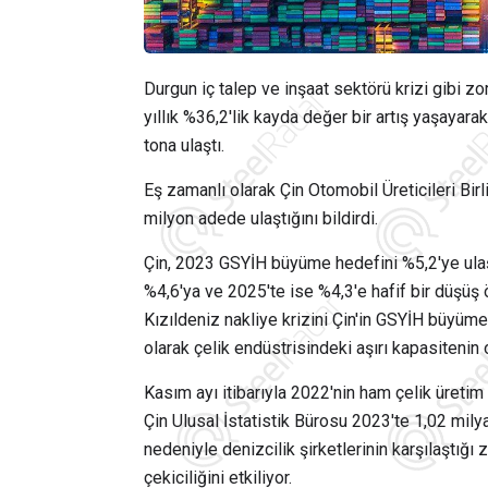
Durgun iç talep ve inşaat sektörü krizi gibi zor
yıllık %36,2'lik kayda değer bir artış yaşaya
tona ulaştı.
Eş zamanlı olarak Çin Otomobil Üreticileri Birli
milyon adede ulaştığını bildirdi.
Çin, 2023 GSYİH büyüme hedefini %5,2'ye ulaşa
%4,6'ya ve 2025'te ise %4,3'e hafif bir düşüş 
Kızıldeniz nakliye krizini Çin'in GSYİH büyümes
olarak çelik endüstrisindeki aşırı kapasitenin 
Kasım ayı itibarıyla 2022'nin ham çelik üret
Çin Ulusal İstatistik Bürosu 2023'te 1,02 milya
nedeniyle denizcilik şirketlerinin karşılaştığı 
çekiciliğini etkiliyor.