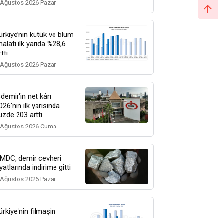
 Ağustos 2026 Pazar
ürkiye’nin kütük ve blum
thalatı ilk yarıda %28,6
rttı
 Ağustos 2026 Pazar
sdemir'in net kârı
026'nın ilk yarısında
üzde 203 arttı
 Ağustos 2026 Cuma
MDC, demir cevheri
iyatlarında indirime gitti
 Ağustos 2026 Pazar
ürkiye'nin filmaşin