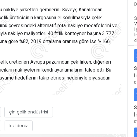
D
 nakliye şirketleri gemilerini Süveyş Kanalı'ndan
çelik üreticisinin kargosuna el konulmasıyla çelik
S
V
urnu çevresindeki alternatif rota, nakliye mesafelerini ve
İ
ıyla nakliye maliyetleri 40 ft'lik konteyner başına 3.777
İ
d
asına göre %82, 2019 ortalama oranına göre ise %166
elik üreticileri Avrupa pazarından çekilirken, diğerleri
S
ıların nakliyelerini kendi ayarlamalarını talep etti. Bu
İ
büyüme hedeflerini takip etmesi nedeniyle piyasadan
0
S
çin çelik endüstrisi
İ
0
kızıldeniz