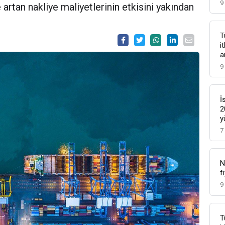
9
artan nakliye maliyetlerinin etkisini yakından
T
i
a
9
İ
2
y
7
N
f
9
T