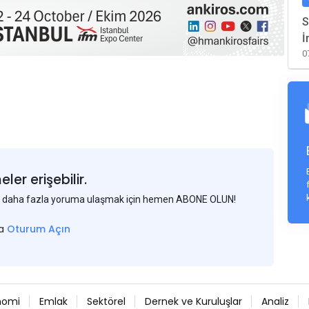
S
İ
0
er erişebilir.
 ve daha fazla yoruma ulaşmak için hemen ABONE OLUN!
sa
Oturum Açın
nomi
Emlak
Sektörel
Dernek ve Kuruluşlar
Analiz