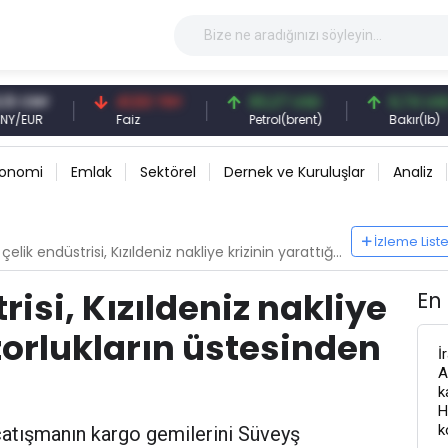
NY
41,53 TRY
83,27 USD
6,74 USD
R
Faiz
Petrol(brent)
Bakır(lb)
konomi
Emlak
Sektörel
Dernek ve Kuruluşlar
Analiz
İzleme List
ik endüstrisi, Kızıldeniz nakliye krizinin yarattığı zorlukların üstesinden gelmeye çalışıyor
risi, Kızıldeniz nakliye
En
 zorlukların üstesinden
İ
A
k
H
k
i çatışmanın kargo gemilerini Süveyş