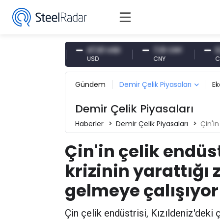
54,87 EUR
47,61 USD
7,10 CNY
0,13 C
EUR
USD
CNY
CNY/EU
Gündem
Demir Çelik Piyasaları
E
Demir Çelik Piyasaları
Haberler
Demir Çelik Piyasaları
Çin'in çel
Çin'in çelik endüst
krizinin yarattığı
gelmeye çalışıyor
Çin çelik endüstrisi, Kızıldeniz'dek