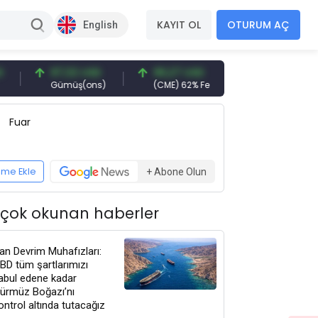
KAYIT OL
OTURUM AÇ
English
97,32 USD
96,27 USD
377,25 USD
Gümüş(ons)
(CME) 62% Fe
Gemi Söküm
Fuar
eme Ekle
+ Abone Olun
 çok okunan haberler
ran Devrim Muhafızları:
BD tüm şartlarımızı
abul edene kadar
ürmüz Boğazı’nı
ontrol altında tutacağız