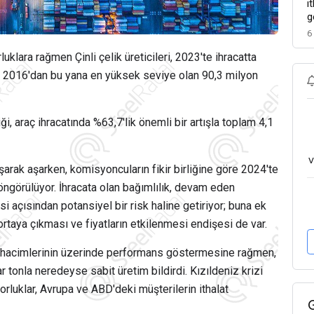
i
g
6
luklara rağmen Çinli çelik üreticileri, 2023'te ihracatta
rak 2016'dan bu yana en yüksek seviye olan 90,3 milyon
ği, araç ihracatında %63,7'lik önemli bir artışla toplam 4,1
v
rak aşarken, komisyoncuların fikir birliğine göre 2024'te
öngörülüyor. İhracata olan bağımlılık, devam eden
i açısından potansiyel bir risk haline getiriyor; buna ek
ortaya çıkması ve fiyatların etkilenmesi endişesi de var.
im hacimlerinin üzerinde performans göstermesine rağmen,
r tonla neredeyse sabit üretim bildirdi. Kızıldeniz krizi
zorluklar, Avrupa ve ABD'deki müşterilerin ithalat