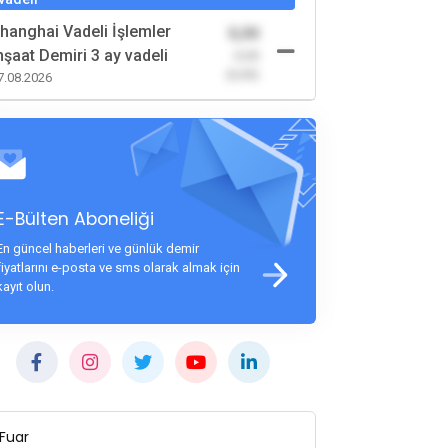
hanghai Vadeli İşlemler
0,00
nşaat Demiri 3 ay vadeli
-0,00
(0,00)
7.08.2026
E-Bülten Aboneliği
En güncel haberleri ve günlük demir
fiyatlarını e-posta ve sms olarak almak için
kayıt olun.
Fuar