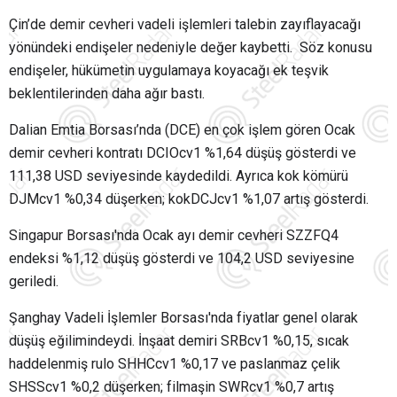
Çin’de demir cevheri vadeli işlemleri talebin zayıflayacağı
yönündeki endişeler nedeniyle değer kaybetti.
Söz konusu
endişeler, hükümetin uygulamaya koyacağı ek teşvik
beklentilerinden daha ağır bastı.
Dalian Emtia Borsası’nda (DCE) en çok işlem gören Ocak
demir cevheri kontratı DCIOcv1 %1,64 düşüş gösterdi ve
111,38 USD seviyesinde kaydedildi. Ayrıca kok kömürü
DJMcv1 %0,34 düşerken; kokDCJcv1 %1,07 artış gösterdi.
Singapur Borsası'nda Ocak ayı demir cevheri SZZFQ4
endeksi %1,12 düşüş gösterdi ve 104,2 USD seviyesine
geriledi.
Şanghay Vadeli İşlemler Borsası'nda fiyatlar genel olarak
düşüş eğilimindeydi. İnşaat demiri SRBcv1 %0,15, sıcak
haddelenmiş rulo SHHCcv1 %0,17 ve paslanmaz çelik
SHSScv1 %0,2 düşerken; filmaşin SWRcv1 %0,7 artış