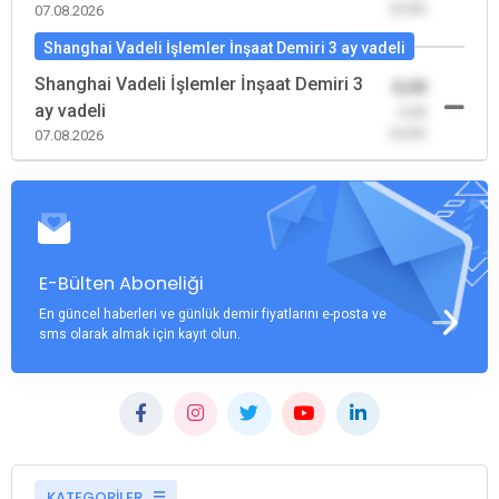
(0,00)
07.08.2026
Shanghai Vadeli İşlemler İnşaat Demiri 3 ay vadeli
Shanghai Vadeli İşlemler İnşaat Demiri 3
0,00
ay vadeli
-0,00
(0,00)
07.08.2026
E-Bülten Aboneliği
En güncel haberleri ve günlük demir fiyatlarını e-posta ve
sms olarak almak için kayıt olun.
KATEGORİLER