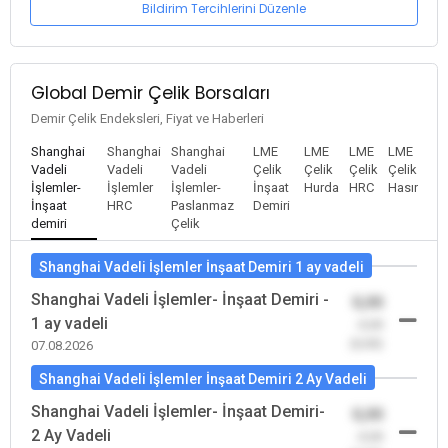
Bildirim Tercihlerini Düzenle
Global Demir Çelik Borsaları
Demir Çelik Endeksleri, Fiyat ve Haberleri
Shanghai
Shanghai
Shanghai
LME
LME
LME
LME
Vadeli
Vadeli
Vadeli
Çelik
Çelik
Çelik
Çelik
İşlemler-
İşlemler
İşlemler-
İnşaat
Hurda
HRC
Hasır
İnşaat
HRC
Paslanmaz
Demiri
demiri
Çelik
Shanghai Vadeli İşlemler İnşaat Demiri 1 ay vadeli
Shanghai Vadeli İşlemler- İnşaat Demiri -
0,00
1 ay vadeli
-0,00
(0,00)
07.08.2026
Shanghai Vadeli İşlemler İnşaat Demiri 2 Ay Vadeli
Shanghai Vadeli İşlemler- İnşaat Demiri-
0,00
2 Ay Vadeli
-0,00