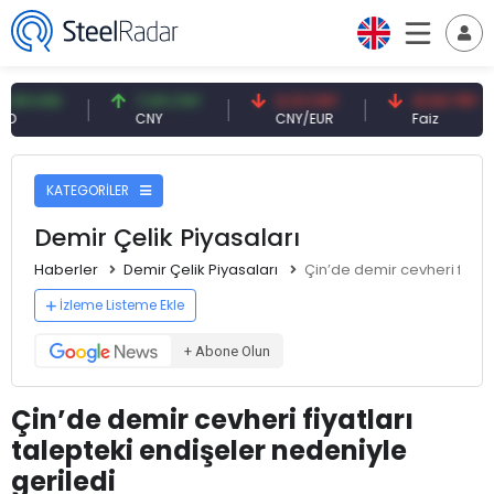
SD
7,09 CNY
0,13 CNY
41,53 TRY
CNY
CNY/EUR
Faiz
KATEGORİLER
Demir Çelik Piyasaları
Haberler
Demir Çelik Piyasaları
Çin’de demir cevheri fiyatl
İzleme Listeme Ekle
+ Abone Olun
Çin’de demir cevheri fiyatları
talepteki endişeler nedeniyle
geriledi