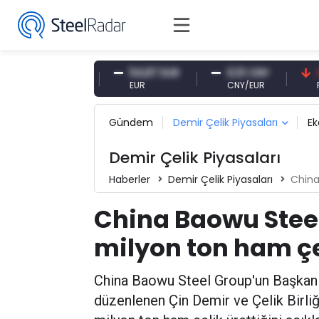
7,10 CNY
54,87 EUR
0,13 CNY
41,53 
CNY
EUR
CNY/EUR
Faiz
Gündem
Demir Çelik Piyasaları
E
Demir Çelik Piyasaları
Haberler
Demir Çelik Piyasaları
China B
China Baowu Steel
milyon ton ham çel
China Baowu Steel Group'un Başkan
düzenlenen Çin Demir ve Çelik Birliğ