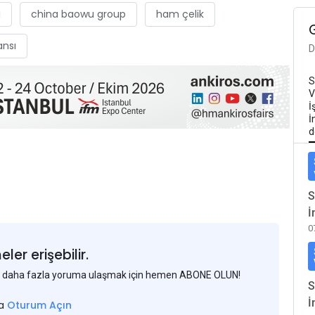
i
china baowu group
ham çelik
ansı
D
S
V
İ
İ
d
S
İ
0
er erişebilir.
 ve daha fazla yoruma ulaşmak için hemen ABONE OLUN!
S
İ
sa
Oturum Açın