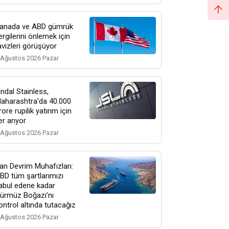
anada ve ABD gümrük
ergilerini önlemek için
avizleri görüşüyor
 Ağustos 2026 Pazar
indal Stainless,
aharashtra’da 40.000
rore rupilik yatırım için
er arıyor
 Ağustos 2026 Pazar
ran Devrim Muhafızları:
BD tüm şartlarımızı
abul edene kadar
ürmüz Boğazı’nı
ontrol altında tutacağız
 Ağustos 2026 Pazar