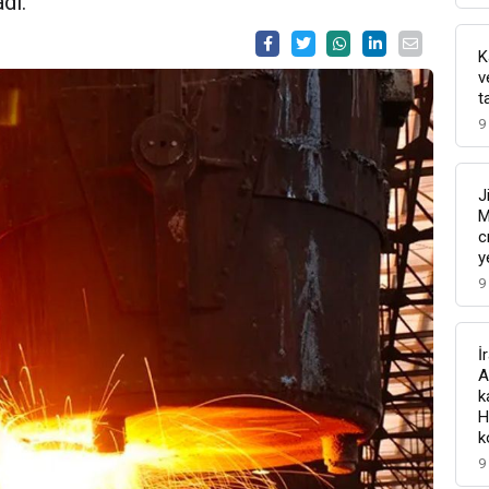
dı.
K
v
t
9
J
M
c
y
9
İ
A
k
H
k
9