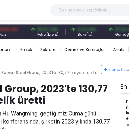
TRY
83,27 USD
6,74 USD
97,32 USD
Petrol(brent)
Bakır(lb)
Gümüş(ons)
konomi
Emlak
Sektörel
Dernek ve Kuruluşlar
Analiz
İzleme List
aowu Steel Group, 2023'te 130,77 milyon ton ham çelik üretti
 Group, 2023'te 130,77
En
ik üretti
F
n
ı Hu Wangming, geçtiğimiz Cuma günü
k
e
i konferansında, şirketin 2023 yılında 130,77
1