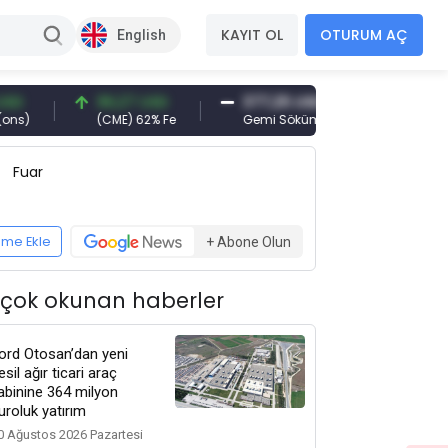
KAYIT OL
OTURUM AÇ
English
96,27 USD
377,25 USD
6.089,00 TRY
(CME) 62% Fe
Gemi Söküm
Altın(gr)
Fuar
eme Ekle
+ Abone Olun
 çok okunan haberler
ord Otosan’dan yeni
esil ağır ticari araç
abinine 364 milyon
uroluk yatırım
0 Ağustos 2026 Pazartesi