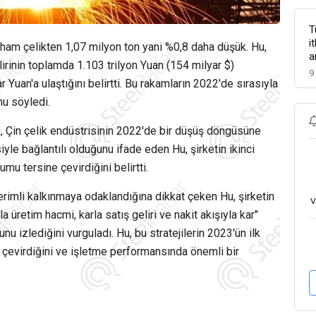
T
i
 ham çelikten 1,07 milyon ton yani %0,8 daha düşük. Hu,
a
rinin toplamda 1.103 trilyon Yuan (154 milyar $)
9
Yuan'a ulaştığını belirtti. Bu rakamların 2022'de sırasıyla
nu söyledi.
 Çin çelik endüstrisinin 2022'de bir düşüş döngüsüne
le bağlantılı olduğunu ifade eden Hu, şirketin ikinci
umu tersine çevirdiğini belirtti.
erimli kalkınmaya odaklandığına dikkat çeken Hu, şirketin
v
a üretim hacmi, karla satış geliri ve nakit akışıyla kar"
unu izlediğini vurguladı. Hu, bu stratejilerin 2023'ün ilk
çevirdiğini ve işletme performansında önemli bir