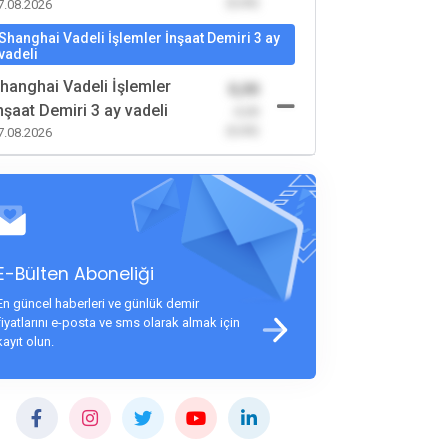
(0,00)
7.08.2026
Shanghai Vadeli İşlemler İnşaat Demiri 3 ay
vadeli
hanghai Vadeli İşlemler
0,00
nşaat Demiri 3 ay vadeli
-0,00
(0,00)
7.08.2026
E-Bülten Aboneliği
En güncel haberleri ve günlük demir
fiyatlarını e-posta ve sms olarak almak için
kayıt olun.