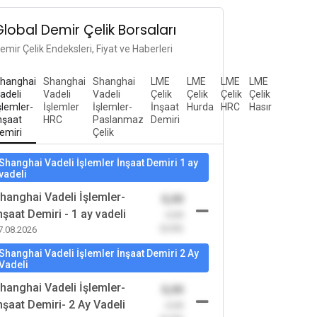
Global Demir Çelik Borsaları
emir Çelik Endeksleri, Fiyat ve Haberleri
hanghai
Shanghai
Shanghai
LME
LME
LME
LME
adeli
Vadeli
Vadeli
Çelik
Çelik
Çelik
Çelik
şlemler-
İşlemler
İşlemler-
İnşaat
Hurda
HRC
Hasır
nşaat
HRC
Paslanmaz
Demiri
emiri
Çelik
Shanghai Vadeli İşlemler İnşaat Demiri 1 ay
vadeli
hanghai Vadeli İşlemler-
0,00
nşaat Demiri - 1 ay vadeli
-0,00
(0,00)
7.08.2026
Shanghai Vadeli İşlemler İnşaat Demiri 2 Ay
Vadeli
hanghai Vadeli İşlemler-
0,00
nşaat Demiri- 2 Ay Vadeli
-0,00