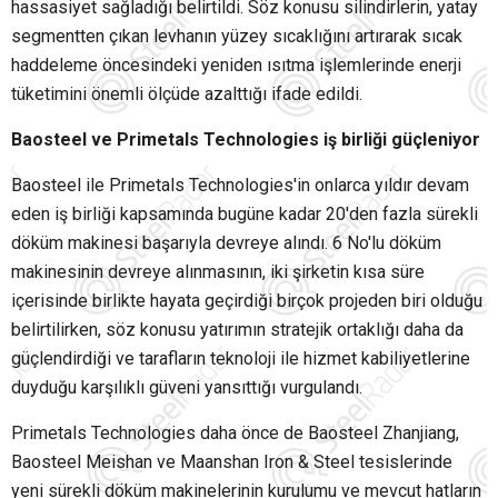
hassasiyet sağladığı belirtildi. Söz konusu silindirlerin, yatay
segmentten çıkan levhanın yüzey sıcaklığını artırarak sıcak
haddeleme öncesindeki yeniden ısıtma işlemlerinde enerji
tüketimini önemli ölçüde azalttığı ifade edildi.
Baosteel ve Primetals Technologies iş birliği güçleniyor
Baosteel ile Primetals Technologies'in onlarca yıldır devam
eden iş birliği kapsamında bugüne kadar 20'den fazla sürekli
döküm makinesi başarıyla devreye alındı. 6 No'lu döküm
makinesinin devreye alınmasının, iki şirketin kısa süre
içerisinde birlikte hayata geçirdiği birçok projeden biri olduğu
belirtilirken, söz konusu yatırımın stratejik ortaklığı daha da
güçlendirdiği ve tarafların teknoloji ile hizmet kabiliyetlerine
duyduğu karşılıklı güveni yansıttığı vurgulandı.
Primetals Technologies daha önce de Baosteel Zhanjiang,
Baosteel Meishan ve Maanshan Iron & Steel tesislerinde
yeni sürekli döküm makinelerinin kurulumu ve mevcut hatların