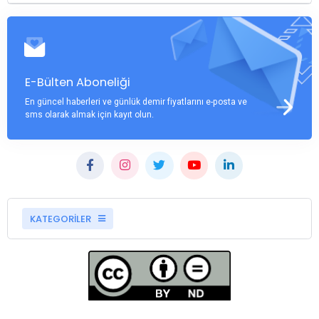
E-Bülten Aboneliği
En güncel haberleri ve günlük demir fiyatlarını e-posta ve
sms olarak almak için kayıt olun.
KATEGORİLER