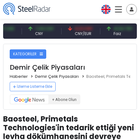
D
7,09 CNY
0,13 CNY
41,54 TRY
CNY
CNY/EUR
Faiz
KATEGORİLER
Demir Çelik Piyasaları
Haberler
Demir Çelik Piyasaları
Baosteel, Primetals Techno
İzleme Listeme Ekle
+ Abone Olun
Baosteel, Primetals
Technologies'in tedarik ettiği yeni
levha dökümhanesini devreye