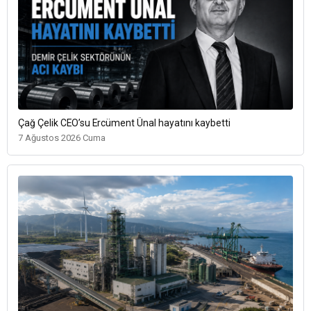
Çağ Çelik CEO’su Ercüment Ünal hayatını kaybetti
7 Ağustos 2026 Cuma