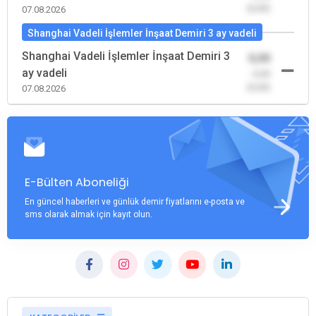
(0,00)
07.08.2026
Shanghai Vadeli İşlemler İnşaat Demiri 3 ay vadeli
Shanghai Vadeli İşlemler İnşaat Demiri 3
0,00
ay vadeli
-0,00
(0,00)
07.08.2026
E-Bülten Aboneliği
En güncel haberleri ve günlük demir fiyatlarını e-posta ve
sms olarak almak için kayıt olun.