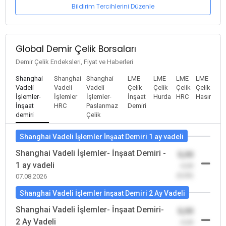
Bildirim Tercihlerini Düzenle
Global Demir Çelik Borsaları
Demir Çelik Endeksleri, Fiyat ve Haberleri
Shanghai
Shanghai
Shanghai
LME
LME
LME
LME
Vadeli
Vadeli
Vadeli
Çelik
Çelik
Çelik
Çelik
İşlemler-
İşlemler
İşlemler-
İnşaat
Hurda
HRC
Hasır
İnşaat
HRC
Paslanmaz
Demiri
demiri
Çelik
Shanghai Vadeli İşlemler İnşaat Demiri 1 ay vadeli
Shanghai Vadeli İşlemler- İnşaat Demiri -
0,00
1 ay vadeli
-0,00
(0,00)
07.08.2026
Shanghai Vadeli İşlemler İnşaat Demiri 2 Ay Vadeli
Shanghai Vadeli İşlemler- İnşaat Demiri-
0,00
2 Ay Vadeli
-0,00