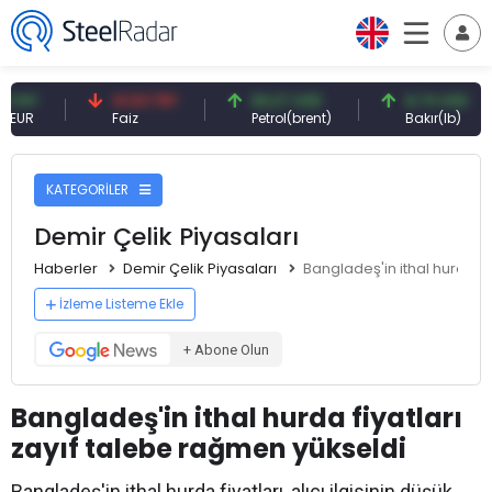
41,53 TRY
83,27 USD
6,74 USD
Faiz
Petrol(brent)
Bakır(lb)
KATEGORİLER
Demir Çelik Piyasaları
Haberler
Demir Çelik Piyasaları
Bangladeş'in ithal hurda fi
İzleme Listeme Ekle
+ Abone Olun
Bangladeş'in ithal hurda fiyatları
zayıf talebe rağmen yükseldi
Bangladeş'in ithal hurda fiyatları, alıcı ilgisinin düşük