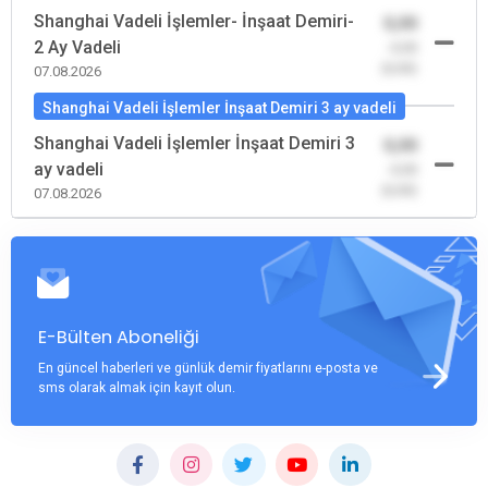
Shanghai Vadeli İşlemler- İnşaat Demiri-
0,00
2 Ay Vadeli
-0,00
(0,00)
07.08.2026
Shanghai Vadeli İşlemler İnşaat Demiri 3 ay vadeli
Shanghai Vadeli İşlemler İnşaat Demiri 3
0,00
ay vadeli
-0,00
(0,00)
07.08.2026
E-Bülten Aboneliği
En güncel haberleri ve günlük demir fiyatlarını e-posta ve
sms olarak almak için kayıt olun.