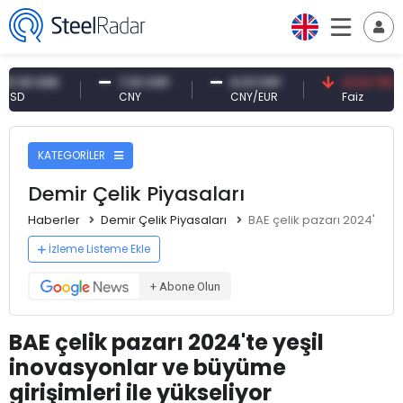
USD
7,10 CNY
0,13 CNY
41,53 TRY
CNY
CNY/EUR
Faiz
KATEGORİLER
Demir Çelik Piyasaları
Haberler
Demir Çelik Piyasaları
BAE çelik pazarı 2024'te ye
İzleme Listeme Ekle
+ Abone Olun
BAE çelik pazarı 2024'te yeşil
inovasyonlar ve büyüme
girişimleri ile yükseliyor