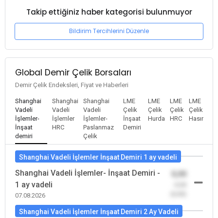
Takip ettiğiniz haber kategorisi bulunmuyor
Bildirim Tercihlerini Düzenle
Global Demir Çelik Borsaları
Demir Çelik Endeksleri, Fiyat ve Haberleri
Shanghai
Shanghai
Shanghai
LME
LME
LME
LME
Vadeli
Vadeli
Vadeli
Çelik
Çelik
Çelik
Çelik
İşlemler-
İşlemler
İşlemler-
İnşaat
Hurda
HRC
Hasır
İnşaat
HRC
Paslanmaz
Demiri
demiri
Çelik
Shanghai Vadeli İşlemler İnşaat Demiri 1 ay vadeli
Shanghai Vadeli İşlemler- İnşaat Demiri -
0,00
1 ay vadeli
-0,00
(0,00)
07.08.2026
Shanghai Vadeli İşlemler İnşaat Demiri 2 Ay Vadeli