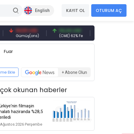
KAYIT OL
OTURUM AÇ
English
94,50 USD
94,44 USD
377,25 USD
6
Gümüş(ons)
(CME) 62% Fe
Gemi Söküm
A
Fuar
eme Ekle
+ Abone Olun
 çok okunan haberler
ürkiye'nin filmaşin
thalatı haziranda %28,5
eriledi
 Ağustos 2026 Perşembe