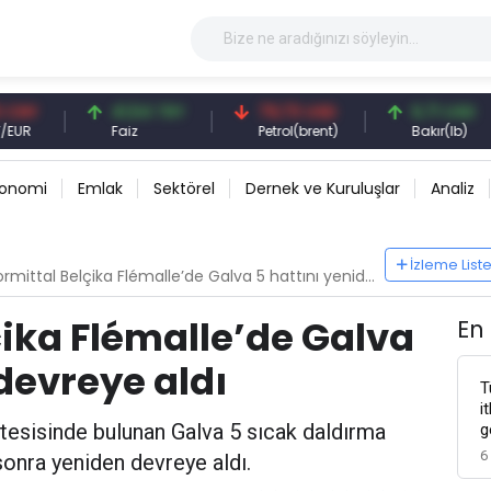
41,54 TRY
79,73 USD
6,71 USD
Faiz
Petrol(brent)
Bakır(lb)
konomi
Emlak
Sektörel
Dernek ve Kuruluşlar
Analiz
İzleme List
mittal Belçika Flémalle’de Galva 5 hattını yeniden devreye aldı
çika Flémalle’de Galva
En
devreye aldı
T
i
 tesisinde bulunan Galva 5 sıcak daldırma
g
6
sonra yeniden devreye aldı.