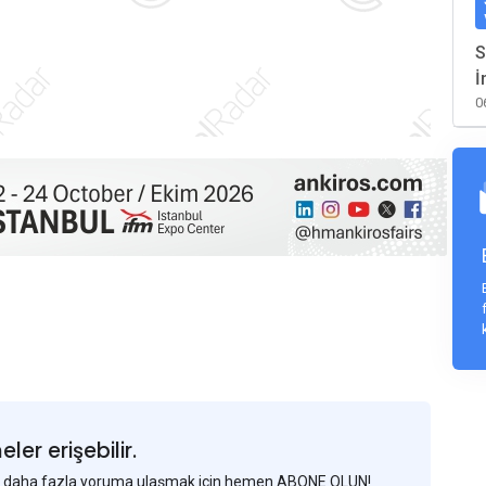
S
İ
0
er erişebilir.
 ve daha fazla yoruma ulaşmak için hemen ABONE OLUN!