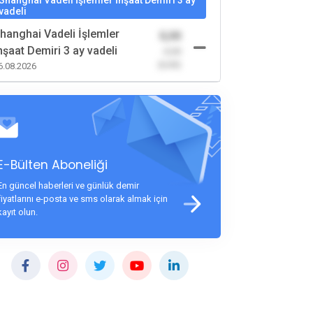
Shanghai Vadeli İşlemler İnşaat Demiri 3 ay
vadeli
hanghai Vadeli İşlemler
0,00
nşaat Demiri 3 ay vadeli
-0,00
(0,00)
6.08.2026
E-Bülten Aboneliği
En güncel haberleri ve günlük demir
fiyatlarını e-posta ve sms olarak almak için
kayıt olun.