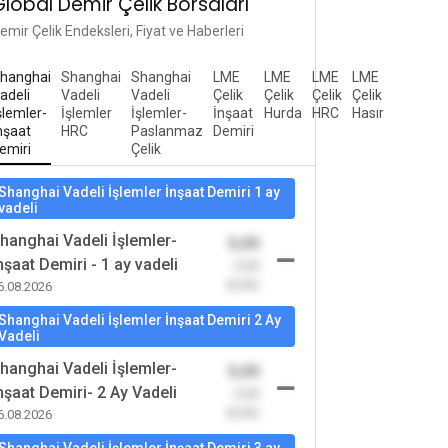
Global Demir Çelik Borsaları
emir Çelik Endeksleri, Fiyat ve Haberleri
hanghai
Shanghai
Shanghai
LME
LME
LME
LME
adeli
Vadeli
Vadeli
Çelik
Çelik
Çelik
Çelik
şlemler-
İşlemler
İşlemler-
İnşaat
Hurda
HRC
Hasır
nşaat
HRC
Paslanmaz
Demiri
emiri
Çelik
Shanghai Vadeli İşlemler İnşaat Demiri 1 ay
vadeli
hanghai Vadeli İşlemler-
0,00
nşaat Demiri - 1 ay vadeli
-0,00
(0,00)
6.08.2026
Shanghai Vadeli İşlemler İnşaat Demiri 2 Ay
Vadeli
hanghai Vadeli İşlemler-
0,00
nşaat Demiri- 2 Ay Vadeli
-0,00
(0,00)
6.08.2026