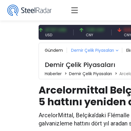
91 EUR
47,57 USD
7,09 CNY
0,13 CNY
USD
CNY
CNY/EUR
Gündem
Demir Çelik Piyasaları
E
Demir Çelik Piyasaları
Haberler
Demir Çelik Piyasaları
Arcelor
Arcelormittal Bel
5 hattını yeniden 
ArcelorMittal, Belçika’daki Flémalle
galvanizleme hattını dört yıl aradan 