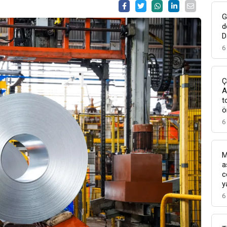
G
d
D
6
Ç
A
t
ö
6
M
a
c
y
6