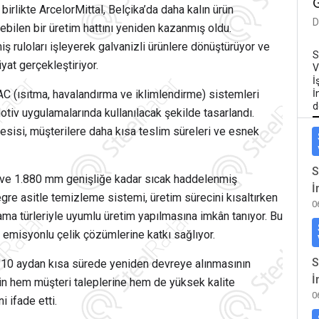
irlikte ArcelorMittal, Belçika’da daha kalın ürün
D
bilen bir üretim hattını yeniden kazanmış oldu.
ş ruloları işleyerek galvanizli ürünlere dönüştürüyor ve
S
yat gerçekleştiriyor.
V
İ
VAC (ısıtma, havalandırma ve iklimlendirme) sistemleri
İ
d
tiv uygulamalarında kullanılacak şekilde tasarlandı.
sisi, müşterilere daha kısa teslim süreleri ve esnek
S
ğa ve 1.880 mm genişliğe kadar sıcak haddelenmiş
İ
gre asitle temizleme sistemi, üretim sürecini kısaltırken
0
ama türleriyle uyumlu üretim yapılmasına imkân tanıyor. Bu
 emisyonlu çelik çözümlerine katkı sağlıyor.
S
attın 10 aydan kısa sürede yeniden devreye alınmasının
İ
5’in hem müşteri taleplerine hem de yüksek kalite
0
i ifade etti.