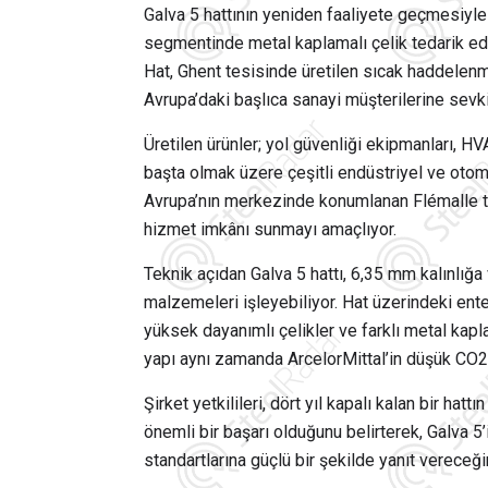
Galva 5 hattının yeniden faaliyete geçmesiyle b
segmentinde metal kaplamalı çelik tedarik ede
Hat, Ghent tesisinde üretilen sıcak haddelenmi
Avrupa’daki başlıca sanayi müşterilerine sevki
Üretilen ürünler; yol güvenliği ekipmanları, H
başta olmak üzere çeşitli endüstriyel ve otomo
Avrupa’nın merkezinde konumlanan Flémalle te
hizmet imkânı sunmayı amaçlıyor.
Teknik açıdan Galva 5 hattı, 6,35 mm kalınlı
malzemeleri işleyebiliyor. Hat üzerindeki ente
yüksek dayanımlı çelikler ve farklı metal kapl
yapı aynı zamanda ArcelorMittal’in düşük CO2
Şirket yetkilileri, dört yıl kapalı kalan bir h
önemli bir başarı olduğunu belirterek, Galva 
standartlarına güçlü bir şekilde yanıt vereceğin