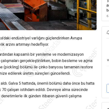
T
i
b
6
a’daki endüstriyel varlığını güçlendirirken Avrupa
ik arzını artırmayı hedefliyor.
 ardından kapsamlı bir yenileme ve modernizasyon
v
 çalışmaları gerçekleştirilirken, bobin besleme ve açma
eme (pickling) bölümü ile çinko banyosu tamamen restore
ernize edilerek üretim süreçleri güncellendi.
 aldı. Galva 5 hattında, önemli bölümü daha önce bu hatta
 70 çalışan istihdam edildi. Devreye alma sürecinde
 denetimlerle ilk günden itibaren güvenli çalışma