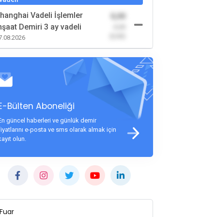
hanghai Vadeli İşlemler
0,00
nşaat Demiri 3 ay vadeli
-0,00
(0,00)
7.08.2026
E-Bülten Aboneliği
En güncel haberleri ve günlük demir
fiyatlarını e-posta ve sms olarak almak için
kayıt olun.
Fuar