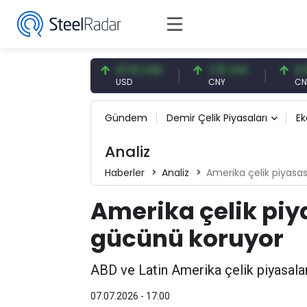
4,87 EUR
47,61 USD
7,10 CNY
0,13 CNY
UR
USD
CNY
CNY/EUR
Gündem
Demir Çelik Piyasaları
E
Analiz
Haberler
Analiz
Amerika çelik piyasa
Amerika çelik piy
gücünü koruyor
ABD ve Latin Amerika çelik piyasalar
07.07.2026 - 17:00