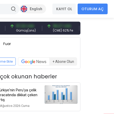
KAYIT OL
OTURUM AÇ
English
97,32 USD
96,27 USD
377,25 USD
Gümüş(ons)
(CME) 62% Fe
Gemi Söküm
Fuar
eme Ekle
+ Abone Olun
 çok okunan haberler
ürkiye'nin Peru'ya çelik
hracatında dikkat çeken
rtış
 Ağustos 2026 Cuma