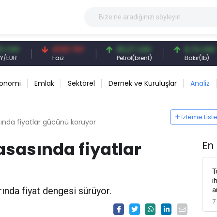
41,53 TRY
83,27 USD
6,74 USD
Faiz
Petrol(brent)
Bakır(lb)
konomi
Emlak
Sektörel
Dernek ve Kuruluşlar
Analiz
İzleme List
sında fiyatlar gücünü koruyor
asasında fiyatlar
En
T
i
ında fiyat dengesi sürüyor.
a
7