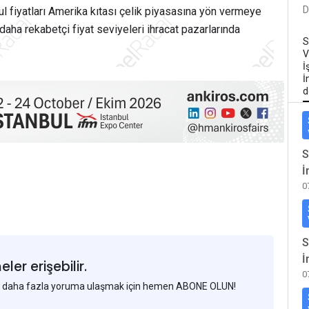
D
fiyatları Amerika kıtası çelik piyasasına yön vermeye
aha rekabetçi fiyat seviyeleri ihracat pazarlarında
S
V
İ
İ
d
S
İ
0
S
İ
er erişebilir.
0
 ve daha fazla yoruma ulaşmak için hemen ABONE OLUN!