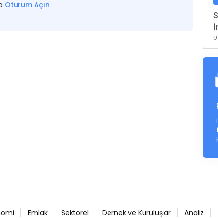
sa
Oturum Açın
S
İ
0
nomi
Emlak
Sektörel
Dernek ve Kuruluşlar
Analiz