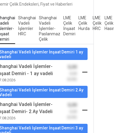
emir Çelik Endeksleri, Fiyat ve Haberleri
hanghai
Shanghai
Shanghai
LME
LME
LME
LME
adeli
Vadeli
Vadeli
Çelik
Çelik
Çelik
Çelik
şlemler-
İşlemler
İşlemler-
İnşaat
Hurda
HRC
Hasır
nşaat
HRC
Paslanmaz
Demiri
emiri
Çelik
Shanghai Vadeli İşlemler İnşaat Demiri 1 ay
vadeli
hanghai Vadeli İşlemler-
0,00
nşaat Demiri - 1 ay vadeli
-0,00
(0,00)
7.08.2026
Shanghai Vadeli İşlemler İnşaat Demiri 2 Ay
Vadeli
hanghai Vadeli İşlemler-
0,00
nşaat Demiri- 2 Ay Vadeli
-0,00
(0,00)
7.08.2026
Shanghai Vadeli İşlemler İnşaat Demiri 3 ay
vadeli