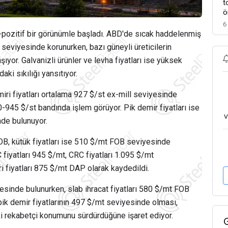
t
ö
6
ay-pozitif bir görünümle başladı. ABD'de sıcak haddelenmiş
 seviyesinde korunurken, bazı güneyli üreticilerin
ıyor. Galvanizli ürünler ve levha fiyatları ise yüksek
ki sıkılığı yansıtıyor.
ri fiyatları ortalama 927 $/st ex-mill seviyesinde
945 $/st bandında işlem görüyor. Pik demir fiyatları ise
v
de bulunuyor.
FOB, kütük fiyatları ise 510 $/mt FOB seviyesinde
fiyatları 945 $/mt, CRC fiyatları 1.095 $/mt
ri fiyatları 875 $/mt DAP olarak kaydedildi.
sinde bulunurken, slab ihracat fiyatları 580 $/mt FOB
ik demir fiyatlarının 497 $/mt seviyesinde olması,
i rekabetçi konumunu sürdürdüğüne işaret ediyor.