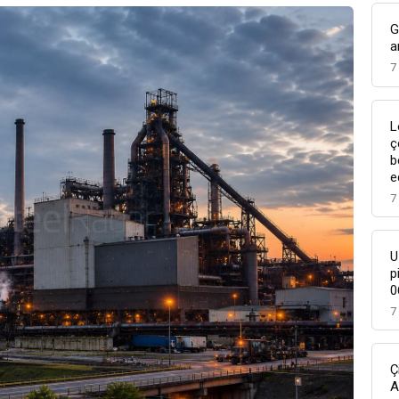
G
a
7
L
ç
b
e
7
U
p
0
7
Ç
A