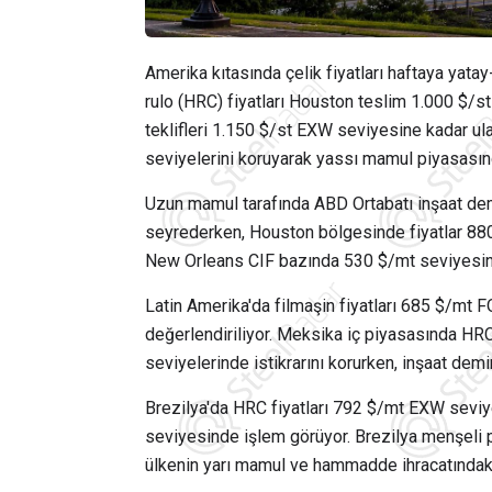
Amerika kıtasında çelik fiyatları haftaya yat
rulo (HRC) fiyatları Houston teslim 1.000 $/st
teklifleri 1.150 $/st EXW seviyesine kadar ulaş
seviyelerini koruyarak yassı mamul piyasasında
Uzun mamul tarafında ABD Ortabatı inşaat demi
seyrederken, Houston bölgesinde fiyatlar 880-
New Orleans CIF bazında 530 $/mt seviyesin
Latin Amerika'da filmaşin fiyatları 685 $/mt 
değerlendiriliyor. Meksika iç piyasasında HRC 
seviyelerinde istikrarını korurken, inşaat demi
Brezilya'da HRC fiyatları 792 $/mt EXW seviye
seviyesinde işlem görüyor. Brezilya menşeli p
ülkenin yarı mamul ve hammadde ihracatındak