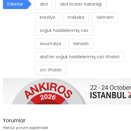
Etiketler
abd
abd ticaret bakanlığı
brezilya
meksika
vietnam
soğuk haddelenmiş rulo
avustralya
kanada
abd'nin soğuk haddelenmiş rulo ithalatı
crc ithalatı
Yorumlar
Henüz yorum yapılmadı