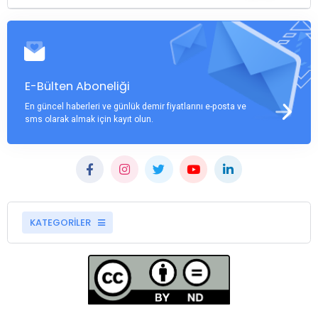
E-Bülten Aboneliği
En güncel haberleri ve günlük demir fiyatlarını e-posta ve
sms olarak almak için kayıt olun.
KATEGORİLER