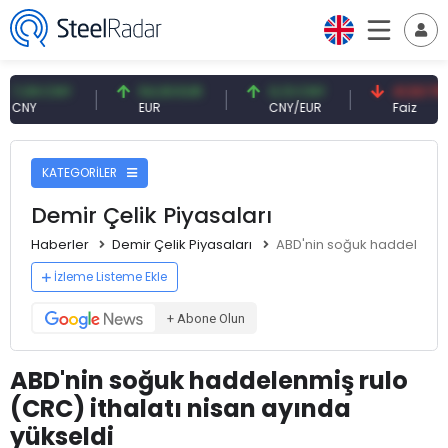
09 CNY
54,93 EUR
0,13 CNY
41,53 TRY
NY
EUR
CNY/EUR
Faiz
KATEGORİLER
Demir Çelik Piyasaları
Haberler
Demir Çelik Piyasaları
ABD'nin soğuk haddelenmiş 
İzleme Listeme Ekle
+ Abone Olun
ABD'nin soğuk haddelenmiş rulo
(CRC) ithalatı nisan ayında
yükseldi