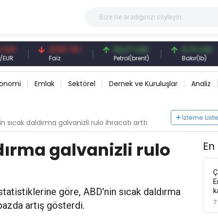
41,53 TRY
83,27 USD
6,74 USD
Faiz
Petrol(brent)
Bakır(lb)
konomi
Emlak
Sektörel
Dernek ve Kuruluşlar
Analiz
İzleme List
n sıcak daldırma galvanizli rulo ihracatı arttı
ırma galvanizli rulo
En
Ç
E
tatistiklerine göre, ABD'nin sıcak daldırma
k
7
k bazda artış gösterdi.