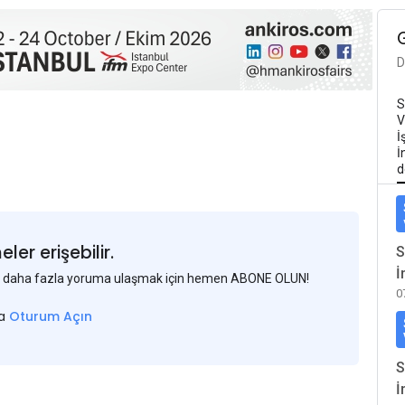
D
S
V
İ
İ
d
er erişebilir.
S
İ
 ve daha fazla yoruma ulaşmak için hemen ABONE OLUN!
0
sa
Oturum Açın
S
İ