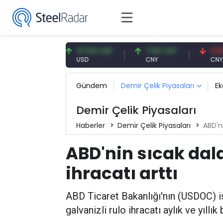
93 EUR
47,59 USD
7,09 CNY
0,13 CNY
USD
CNY
CNY/EUR
Gündem
Demir Çelik Piyasaları
E
Demir Çelik Piyasaları
Haberler
Demir Çelik Piyasaları
ABD'ni
ABD'nin sıcak dald
ihracatı arttı
ABD Ticaret Bakanlığı'nın (USDOC) is
galvanizli rulo ihracatı aylık ve yıllı