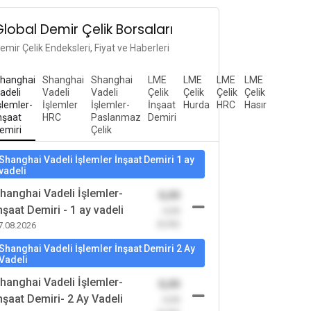
Global Demir Çelik Borsaları
emir Çelik Endeksleri, Fiyat ve Haberleri
hanghai
Shanghai
Shanghai
LME
LME
LME
LME
adeli
Vadeli
Vadeli
Çelik
Çelik
Çelik
Çelik
şlemler-
İşlemler
İşlemler-
İnşaat
Hurda
HRC
Hasır
nşaat
HRC
Paslanmaz
Demiri
emiri
Çelik
Shanghai Vadeli İşlemler İnşaat Demiri 1 ay
vadeli
hanghai Vadeli İşlemler-
0,00
nşaat Demiri - 1 ay vadeli
-0,00
(0,00)
7.08.2026
Shanghai Vadeli İşlemler İnşaat Demiri 2 Ay
Vadeli
hanghai Vadeli İşlemler-
0,00
nşaat Demiri- 2 Ay Vadeli
-0,00