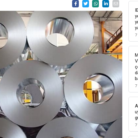
I
y
y
y
7
M
V
ç
d
b
7
A
u
g
7