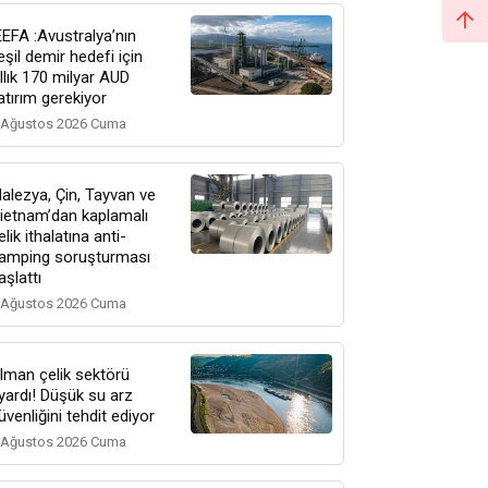
EEFA :Avustralya’nın
eşil demir hedefi için
ıllık 170 milyar AUD
atırım gerekiyor
 Ağustos 2026 Cuma
alezya, Çin, Tayvan ve
ietnam’dan kaplamalı
elik ithalatına anti-
amping soruşturması
aşlattı
 Ağustos 2026 Cuma
lman çelik sektörü
yardı! Düşük su arz
üvenliğini tehdit ediyor
 Ağustos 2026 Cuma