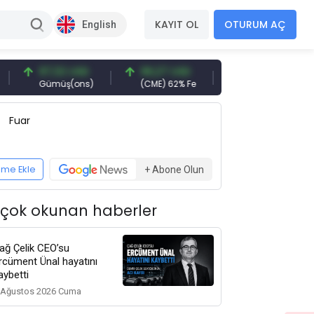
KAYIT OL
OTURUM AÇ
English
97,32 USD
96,27 USD
377,25 USD
Gümüş(ons)
(CME) 62% Fe
Gemi Söküm
Fuar
eme Ekle
+ Abone Olun
 çok okunan haberler
ağ Çelik CEO’su
rcüment Ünal hayatını
aybetti
 Ağustos 2026 Cuma