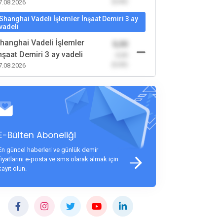
(0,00)
7.08.2026
Shanghai Vadeli İşlemler İnşaat Demiri 3 ay
vadeli
hanghai Vadeli İşlemler
0,00
nşaat Demiri 3 ay vadeli
-0,00
(0,00)
7.08.2026
E-Bülten Aboneliği
En güncel haberleri ve günlük demir
fiyatlarını e-posta ve sms olarak almak için
kayıt olun.