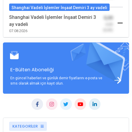
Shanghai Vadeli İşlemler İnşaat Demiri 3 ay vadeli
Shanghai Vadeli İşlemler İnşaat Demiri 3
0,00
ay vadeli
-0,00
(0,00)
07.08.2026
E-Bülten Aboneliği
En güncel haberleri ve günlük demir fiyatlarını e-posta ve
sms olarak almak için kayıt olun.
KATEGORİLER