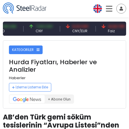
SD
7,09 CNY
0,13 CNY
41,53 TRY
CNY
CNY/EUR
Faiz
KATEGORİLER
Hurda Fiyatları, Haberler ve
Analizler
Haberler
İzleme Listeme Ekle
+ Abone Olun
AB’den Türk gemi söküm
tesislerinin “Avrupa Listesi”nden