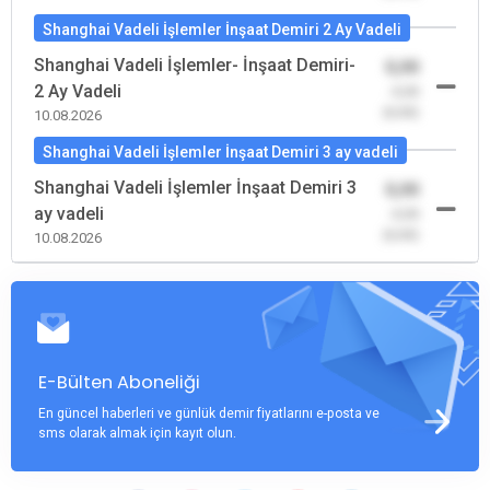
Shanghai Vadeli İşlemler İnşaat Demiri 2 Ay Vadeli
Shanghai Vadeli İşlemler- İnşaat Demiri-
0,00
2 Ay Vadeli
-0,00
(0,00)
10.08.2026
Shanghai Vadeli İşlemler İnşaat Demiri 3 ay vadeli
Shanghai Vadeli İşlemler İnşaat Demiri 3
0,00
ay vadeli
-0,00
(0,00)
10.08.2026
E-Bülten Aboneliği
En güncel haberleri ve günlük demir fiyatlarını e-posta ve
sms olarak almak için kayıt olun.