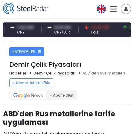
7,10 CNY
0,13 CNY
41,30 TRY
83,79
CNY
CNY/EUR
Faiz
Petrol(
KATEGORİLER
Demir Çelik Piyasaları
Haberler
Demir Çelik Piyasaları
ABD'den Rus metallerine t
İzleme Listeme Ekle
+ Abone Olun
ABD'den Rus metallerine tarife
uygulaması
ABD'nin, Rus metal ve alüminyumuna tarife