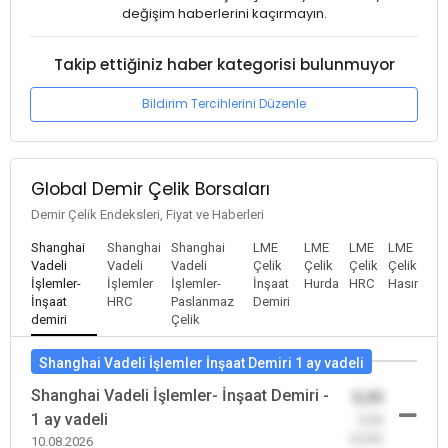
değişim haberlerini kaçırmayın.
Takip ettiğiniz haber kategorisi bulunmuyor
Bildirim Tercihlerini Düzenle
Global Demir Çelik Borsaları
Demir Çelik Endeksleri, Fiyat ve Haberleri
Shanghai
Shanghai
Shanghai
LME
LME
LME
LME
Vadeli
Vadeli
Vadeli
Çelik
Çelik
Çelik
Çelik
İşlemler-
İşlemler
İşlemler-
İnşaat
Hurda
HRC
Hasır
İnşaat
HRC
Paslanmaz
Demiri
demiri
Çelik
Shanghai Vadeli İşlemler İnşaat Demiri 1 ay vadeli
Shanghai Vadeli İşlemler- İnşaat Demiri -
0,00
1 ay vadeli
-0,00
(0,00)
10.08.2026