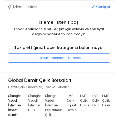
Genişlet
İzleme Listesi
İzleme listeniz boş
Favori emtialarınızı hızlı erişim için ekleyin ve son fiyat
değişim haberlerini kaçırmayın.
Takip ettiğiniz haber kategorisi bulunmuyor
Bildirim Tercihlerini Düzenle
Global Demir Çelik Borsaları
Demir Çelik Endeksleri, Fiyat ve Haberleri
Shanghai
Shanghai
Shanghai
LME
LME
LME
LME
Vadeli
Vadeli
Vadeli
Çelik
Çelik
Çelik
Çelik
İşlemler-
İşlemler
İşlemler-
İnşaat
Hurda
HRC
Hasır
İnşaat
HRC
Paslanmaz
Demiri
demiri
Çelik