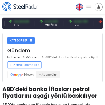
54,93 EUR
0,13 CNY
41,54 TRY
79,73 
EUR
CNY/EUR
Faiz
Petrol(b
KATEGORİLER
Gündem
Haberler
Gündem
ABD'deki banka iflasları petrol fiyatların
İzleme Listeme Ekle
+ Abone Olun
ABD'deki banka iflasları petrol
fiyatlarını aşağı yönlü baskılıyor
ABD'de bankaların iflasıyla başlayan finansal kriz