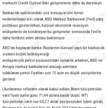
merkezli Credit Suisse'deki gelişmelerle daha da derinleşti.
Bankacılık sektöründeki söz konusu krizin temel
nedenlerinden biri olarak ABD Merkez Bankasının (Fed) para
politikası gösterilirken, küresel ekonomik resesyon
endişelerini de körükleyen bu gelişmeler sonrasında Fed'in
daha temkinli adım atması bekleniyor.
ABD'de başlayan banka iflaslarının küresel çaplı bir bankacılık
sistemi krizini tetikleyeceği
endişeleriyle petrol piyasasındaki oynaklık artarken, ABD ve
Avrupa merkez bankalarının atacağı adımlara
odaklanan petrol fiyatları son 15 ayın en düşük seviyelerine
geriledi.
Uluslararası referans olarak kabul edilen Brent türü petrolün
varil fiyatı cuma günü 71,44 dolara kadar düştü. WTI
türü petrolün varili ise 65,27 dolar seviyesinden işlem gördü.
Böylece her iki petrol türü de Aralık 2021'den bu yana en