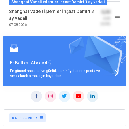
Shanghai Vadeli İşlemler İnşaat Demiri 3 ay vadeli
Shanghai Vadeli İşlemler İnşaat Demiri 3
0,00
ay vadeli
-0,00
(0,00)
07.08.2026
E-Bülten Aboneliği
En güncel haberleri ve günlük demir fiyatlarını e-posta ve
sms olarak almak için kayıt olun.
KATEGORİLER