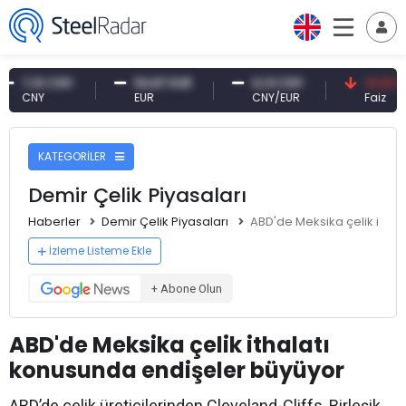
,10 CNY
54,87 EUR
0,13 CNY
41,53 TRY
NY
EUR
CNY/EUR
Faiz
KATEGORİLER
Demir Çelik Piyasaları
Haberler
Demir Çelik Piyasaları
ABD'de Meksika çelik itha
İzleme Listeme Ekle
+ Abone Olun
ABD'de Meksika çelik ithalatı
konusunda endişeler büyüyor
ABD’de çelik üreticilerinden Cleveland-Cliffs, Birleşik