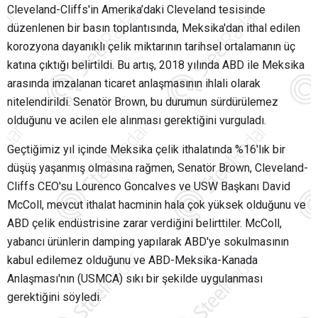
Cleveland-Cliffs'in Amerika’daki Cleveland tesisinde
düzenlenen bir basın toplantısında, Meksika'dan ithal edilen
korozyona dayanıklı çelik miktarının tarihsel ortalamanın üç
katına çıktığı belirtildi. Bu artış, 2018 yılında ABD ile Meksika
arasında imzalanan ticaret anlaşmasının ihlali olarak
nitelendirildi. Senatör Brown, bu durumun sürdürülemez
olduğunu ve acilen ele alınması gerektiğini vurguladı.
Geçtiğimiz yıl içinde Meksika çelik ithalatında %16'lık bir
düşüş yaşanmış olmasına rağmen, Senatör Brown, Cleveland-
Cliffs CEO'su Lourenco Goncalves ve USW Başkanı David
McColl, mevcut ithalat hacminin hala çok yüksek olduğunu ve
ABD çelik endüstrisine zarar verdiğini belirttiler. McColl,
yabancı ürünlerin damping yapılarak ABD'ye sokulmasının
kabul edilemez olduğunu ve ABD-Meksika-Kanada
Anlaşması'nın (USMCA) sıkı bir şekilde uygulanması
gerektiğini söyledi.