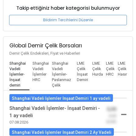
Takip ettiğiniz haber kategorisi bulunmuyor
Bildirim Tercihlerini Düzenle
Global Demir Çelik Borsaları
Demir Çelik Endeksleri, Fiyat ve Haberleri
Shanghai
Shanghai
Shanghai
LME
LME
LME
LME
Vadeli
Vadeli
Vadeli
Çelik
Çelik
Çelik
Çelik
İşlemler-
İşlemler
İşlemler-
İnşaat
Hurda
HRC
Hasır
İnşaat
HRC
Paslanmaz
Demiri
demiri
Çelik
Shanghai Vadeli İşlemler İnşaat Demiri 1 ay vadeli
Shanghai Vadeli İşlemler- İnşaat Demiri -
0,00
1 ay vadeli
-0,00
(0,00)
07.08.2026
Shanghai Vadeli İşlemler İnşaat Demiri 2 Ay Vadeli