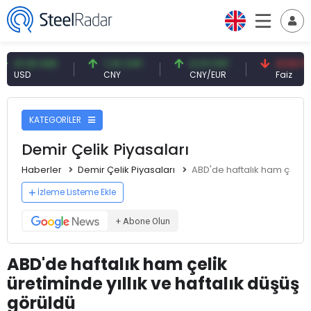
61 USD
7,10 CNY
0,13 CNY
41,53 TRY
D
CNY
CNY/EUR
Faiz
KATEGORİLER
Demir Çelik Piyasaları
Haberler
Demir Çelik Piyasaları
ABD'de haftalık ham çelik ü
İzleme Listeme Ekle
+ Abone Olun
ABD'de haftalık ham çelik
üretiminde yıllık ve haftalık düşüş
görüldü