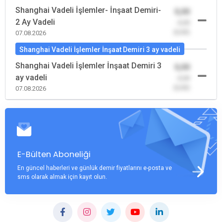
Shanghai Vadeli İşlemler- İnşaat Demiri-
0,00
2 Ay Vadeli
-0,00
(0,00)
07.08.2026
Shanghai Vadeli İşlemler İnşaat Demiri 3 ay vadeli
Shanghai Vadeli İşlemler İnşaat Demiri 3
0,00
ay vadeli
-0,00
(0,00)
07.08.2026
E-Bülten Aboneliği
En güncel haberleri ve günlük demir fiyatlarını e-posta ve
sms olarak almak için kayıt olun.