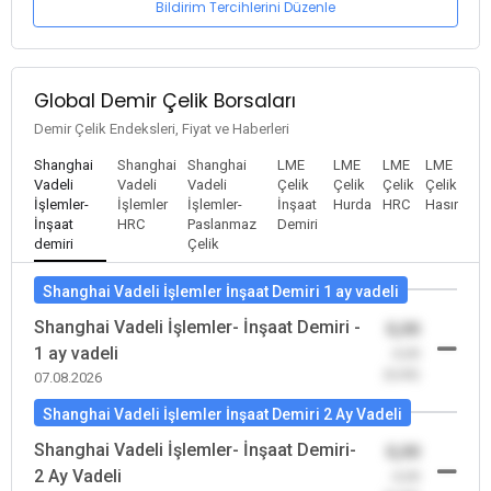
Bildirim Tercihlerini Düzenle
Global Demir Çelik Borsaları
Demir Çelik Endeksleri, Fiyat ve Haberleri
Shanghai
Shanghai
Shanghai
LME
LME
LME
LME
Vadeli
Vadeli
Vadeli
Çelik
Çelik
Çelik
Çelik
İşlemler-
İşlemler
İşlemler-
İnşaat
Hurda
HRC
Hasır
İnşaat
HRC
Paslanmaz
Demiri
demiri
Çelik
Shanghai Vadeli İşlemler İnşaat Demiri 1 ay vadeli
Shanghai Vadeli İşlemler- İnşaat Demiri -
0,00
1 ay vadeli
-0,00
(0,00)
07.08.2026
Shanghai Vadeli İşlemler İnşaat Demiri 2 Ay Vadeli
Shanghai Vadeli İşlemler- İnşaat Demiri-
0,00
2 Ay Vadeli
-0,00