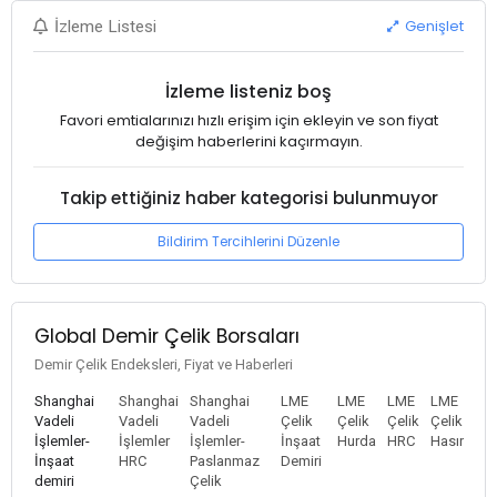
Genişlet
İzleme Listesi
İzleme listeniz boş
Favori emtialarınızı hızlı erişim için ekleyin ve son fiyat
değişim haberlerini kaçırmayın.
Takip ettiğiniz haber kategorisi bulunmuyor
Bildirim Tercihlerini Düzenle
Global Demir Çelik Borsaları
Demir Çelik Endeksleri, Fiyat ve Haberleri
Shanghai
Shanghai
Shanghai
LME
LME
LME
LME
Vadeli
Vadeli
Vadeli
Çelik
Çelik
Çelik
Çelik
İşlemler-
İşlemler
İşlemler-
İnşaat
Hurda
HRC
Hasır
İnşaat
HRC
Paslanmaz
Demiri
demiri
Çelik