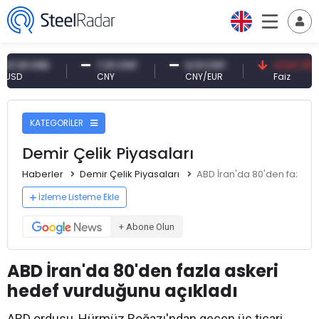
61 USD
7,10 CNY
0,13 CNY
41,53 TRY
CNY
CNY/EUR
Faiz
KATEGORİLER
Demir Çelik Piyasaları
Haberler
Demir Çelik Piyasaları
ABD İran'da 80'den fazla a
İzleme Listeme Ekle
+ Abone Olun
ABD İran'da 80'den fazla askeri
hedef vurduğunu açıkladı
ABD ordusu, Hürmüz Boğazı'ndan geçen üç ticari