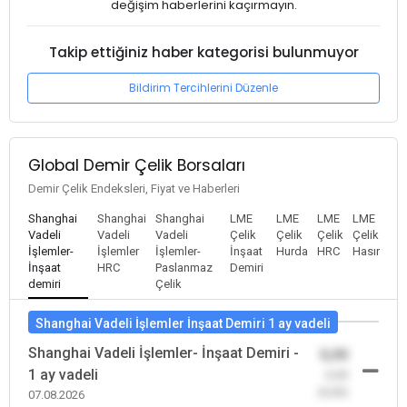
değişim haberlerini kaçırmayın.
Takip ettiğiniz haber kategorisi bulunmuyor
Bildirim Tercihlerini Düzenle
Global Demir Çelik Borsaları
Demir Çelik Endeksleri, Fiyat ve Haberleri
Shanghai
Shanghai
Shanghai
LME
LME
LME
LME
Vadeli
Vadeli
Vadeli
Çelik
Çelik
Çelik
Çelik
İşlemler-
İşlemler
İşlemler-
İnşaat
Hurda
HRC
Hasır
İnşaat
HRC
Paslanmaz
Demiri
demiri
Çelik
Shanghai Vadeli İşlemler İnşaat Demiri 1 ay vadeli
Shanghai Vadeli İşlemler- İnşaat Demiri -
0,00
1 ay vadeli
-0,00
(0,00)
07.08.2026