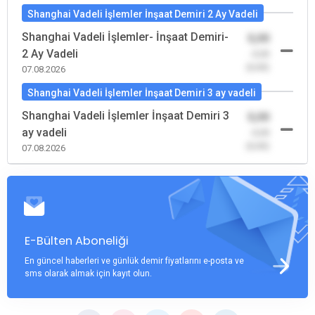
Shanghai Vadeli İşlemler İnşaat Demiri 2 Ay Vadeli
Shanghai Vadeli İşlemler- İnşaat Demiri-
0,00
2 Ay Vadeli
-0,00
(0,00)
07.08.2026
Shanghai Vadeli İşlemler İnşaat Demiri 3 ay vadeli
Shanghai Vadeli İşlemler İnşaat Demiri 3
0,00
ay vadeli
-0,00
(0,00)
07.08.2026
E-Bülten Aboneliği
En güncel haberleri ve günlük demir fiyatlarını e-posta ve
sms olarak almak için kayıt olun.