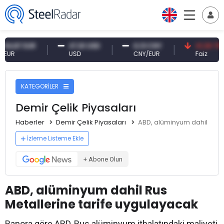
87 EUR
47,61 USD
0,13 CNY
41,30 TRY
R
USD
CNY/EUR
Faiz
KATEGORİLER
Demir Çelik Piyasaları
Haberler
Demir Çelik Piyasaları
ABD, alüminyum dahil Rus 
İzleme Listeme Ekle
+ Abone Olun
ABD, alüminyum dahil Rus
Metallerine tarife uygulayacak
Rapora göre ABD, Rus alüminyum ithalatındaki maliyeti