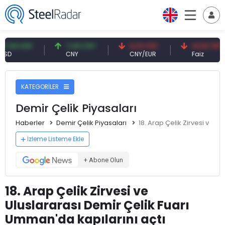
USD
7,09 CNY
0,13 CNY
41,53 TRY
CNY
CNY/EUR
Faiz
KATEGORİLER
Demir Çelik Piyasaları
Haberler
Demir Çelik Piyasaları
18. Arap Çelik Zirvesi ve U
İzleme Listeme Ekle
+ Abone Olun
18. Arap Çelik Zirvesi ve
Uluslararası Demir Çelik Fuarı
Umman'da kapılarını açtı