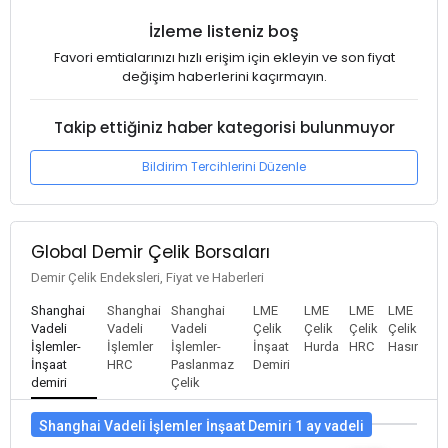
İzleme listeniz boş
Favori emtialarınızı hızlı erişim için ekleyin ve son fiyat
değişim haberlerini kaçırmayın.
Takip ettiğiniz haber kategorisi bulunmuyor
Bildirim Tercihlerini Düzenle
Global Demir Çelik Borsaları
Demir Çelik Endeksleri, Fiyat ve Haberleri
Shanghai
Shanghai
Shanghai
LME
LME
LME
LME
Vadeli
Vadeli
Vadeli
Çelik
Çelik
Çelik
Çelik
İşlemler-
İşlemler
İşlemler-
İnşaat
Hurda
HRC
Hasır
İnşaat
HRC
Paslanmaz
Demiri
demiri
Çelik
Shanghai Vadeli İşlemler İnşaat Demiri 1 ay vadeli