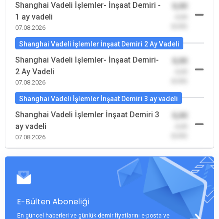
Shanghai Vadeli İşlemler- İnşaat Demiri -
0,00
1 ay vadeli
-0,00
(0,00)
07.08.2026
Shanghai Vadeli İşlemler İnşaat Demiri 2 Ay Vadeli
Shanghai Vadeli İşlemler- İnşaat Demiri-
0,00
2 Ay Vadeli
-0,00
(0,00)
07.08.2026
Shanghai Vadeli İşlemler İnşaat Demiri 3 ay vadeli
Shanghai Vadeli İşlemler İnşaat Demiri 3
0,00
ay vadeli
-0,00
(0,00)
07.08.2026
E-Bülten Aboneliği
En güncel haberleri ve günlük demir fiyatlarını e-posta ve