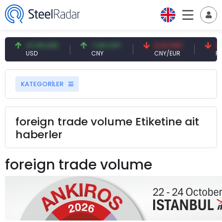
47,59 USD
7,09 CNY
0,13 CNY
41
USD
CNY
CNY/EUR
Fai
KATEGORİLER
foreign trade volume Etiketine ait
haberler
foreign trade volume