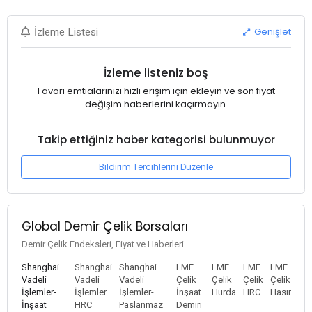
Genişlet
İzleme Listesi
İzleme listeniz boş
Favori emtialarınızı hızlı erişim için ekleyin ve son fiyat
değişim haberlerini kaçırmayın.
Takip ettiğiniz haber kategorisi bulunmuyor
Bildirim Tercihlerini Düzenle
Global Demir Çelik Borsaları
Demir Çelik Endeksleri, Fiyat ve Haberleri
Shanghai
Shanghai
Shanghai
LME
LME
LME
LME
Vadeli
Vadeli
Vadeli
Çelik
Çelik
Çelik
Çelik
İşlemler-
İşlemler
İşlemler-
İnşaat
Hurda
HRC
Hasır
İnşaat
HRC
Paslanmaz
Demiri