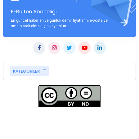
E-Bülten Aboneliği
En güncel haberleri ve günlük demir fiyatlarını e-posta ve
sms olarak almak için kayıt olun.
KATEGORİLER