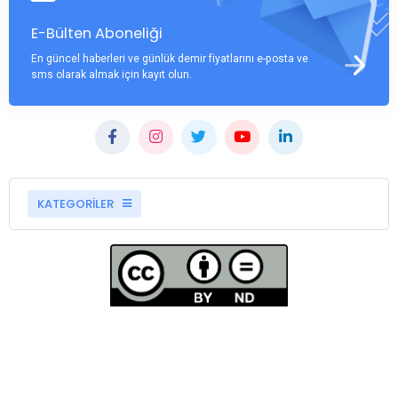
E-Bülten Aboneliği
En güncel haberleri ve günlük demir fiyatlarını e-posta ve
sms olarak almak için kayıt olun.
KATEGORİLER