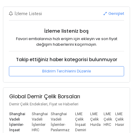
Genişlet
İzleme Listesi
İzleme listeniz boş
Favori emtialarınızı hızlı erişim için ekleyin ve son fiyat
değişim haberlerini kaçırmayın.
Takip ettiğiniz haber kategorisi bulunmuyor
Bildirim Tercihlerini Düzenle
Global Demir Çelik Borsaları
Demir Çelik Endeksleri, Fiyat ve Haberleri
Shanghai
Shanghai
Shanghai
LME
LME
LME
LME
Vadeli
Vadeli
Vadeli
Çelik
Çelik
Çelik
Çelik
İşlemler-
İşlemler
İşlemler-
İnşaat
Hurda
HRC
Hasır
İnşaat
HRC
Paslanmaz
Demiri