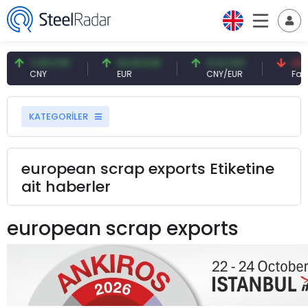
7,09 CNY
54,93 EUR
0,13 CNY
41,5
CNY
EUR
CNY/EUR
Faiz
KATEGORİLER
european scrap exports Etiketine
ait haberler
european scrap exports