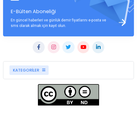
E-Bülten Aboneliği
En güncel haberleri ve günlük demir fiyatlarını e-posta ve
sms olarak almak için kayıt olun.
KATEGORİLER