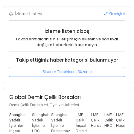
Genişlet
İzleme Listesi
İzleme listeniz boş
Favori emtialarınızı hızlı erişim için ekleyin ve son fiyat
değişim haberlerini kaçırmayın.
Takip ettiğiniz haber kategorisi bulunmuyor
Bildirim Tercihlerini Düzenle
Global Demir Çelik Borsaları
Demir Çelik Endeksleri, Fiyat ve Haberleri
Shanghai
Shanghai
Shanghai
LME
LME
LME
LME
Vadeli
Vadeli
Vadeli
Çelik
Çelik
Çelik
Çelik
İşlemler-
İşlemler
İşlemler-
İnşaat
Hurda
HRC
Hasır
İnşaat
HRC
Paslanmaz
Demiri