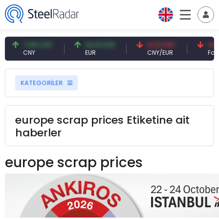
7,08 CNY
54,91 EUR
0,13 CNY
41,4
CNY
EUR
CNY/EUR
Faiz
KATEGORİLER
europe scrap prices Etiketine ait
haberler
europe scrap prices