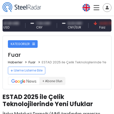
1 USD
7,10 CNY
0,13 CNY
41,53 TRY
CNY
CNY/EUR
Faiz
KATEGORİLER
Fuar
Haberler
Fuar
ESTAD 2025 ile Çelik Teknolojilerinde Yeni Uf
İzleme Listeme Ekle
+ Abone Olun
ESTAD 2025 ile Çelik
Teknolojilerinde Yeni Ufuklar
İtalya Metalurji Derneği (AIM) tarafından organize