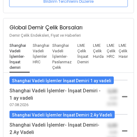
Bildirim Tercihlerini Düzenle
Global Demir Çelik Borsaları
Demir Çelik Endeksleri, Fiyat ve Haberleri
Shanghai
Shanghai
Shanghai
LME
LME
LME
LME
Vadeli
Vadeli
Vadeli
Çelik
Çelik
Çelik
Çelik
İşlemler-
İşlemler
İşlemler-
İnşaat
Hurda
HRC
Hasır
İnşaat
HRC
Paslanmaz
Demiri
demiri
Çelik
Shanghai Vadeli İşlemler İnşaat Demiri 1 ay vadeli
Shanghai Vadeli İşlemler- İnşaat Demiri -
0,00
1 ay vadeli
-0,00
(0,00)
07.08.2026
Shanghai Vadeli İşlemler İnşaat Demiri 2 Ay Vadeli
Shanghai Vadeli İşlemler- İnşaat Demiri-
0,00
2 Ay Vadeli
-0,00