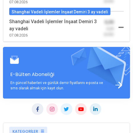
(0,00)
07.08.2026
Shanghai Vadeli İşlemler İnşaat Demiri 3 ay vadeli
Shanghai Vadeli İşlemler İnşaat Demiri 3
0,00
ay vadeli
-0,00
(0,00)
07.08.2026
E-Bülten Aboneliği
En güncel haberleri ve günlük demir fiyatlarını e-posta ve
sms olarak almak için kayıt olun.
KATEGORİLER