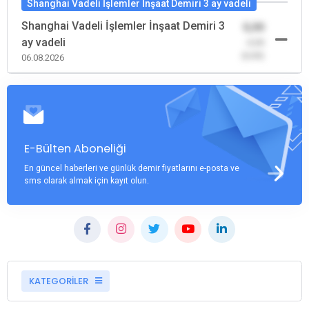
Shanghai Vadeli İşlemler İnşaat Demiri 3 ay vadeli
Shanghai Vadeli İşlemler İnşaat Demiri 3
0,00
ay vadeli
-0,00
(0,00)
06.08.2026
E-Bülten Aboneliği
En güncel haberleri ve günlük demir fiyatlarını e-posta ve
sms olarak almak için kayıt olun.
KATEGORİLER