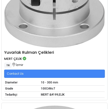
Yuvarlak Rulman Çelikleri
MERT ÇELİK
İzmir
TR
Contact Us
Diameter
10 - 300 mm
Grade
100CrMo7
Tedarikçi
MERT &#199;ELİK