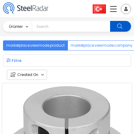
Ürünler
marketplace.viewmode.product
marketplace.viewmode.company
Filtre
Created On