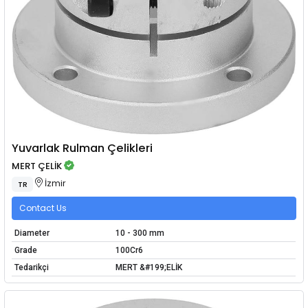
Yuvarlak Rulman Çelikleri
MERT ÇELİK
İzmir
TR
Contact Us
Diameter
10 - 300 mm
Grade
100Cr6
Tedarikçi
MERT &#199;ELİK