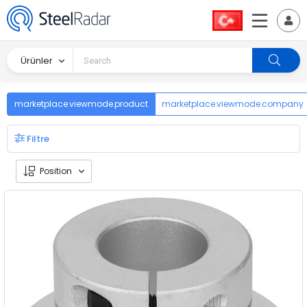
Ürünler
marketplace.viewmode.product
marketplace.viewmode.company
Filtre
Position