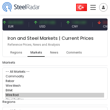
54.91 EUR
47.57 USD
7.09 CNY
0.13
EUR
USD
CNY
CNY/
Iron and Steel Markets | Current Prices
Reference Prices, News and Analysis
Regions
Markets
News
Comments
Markets
Regions