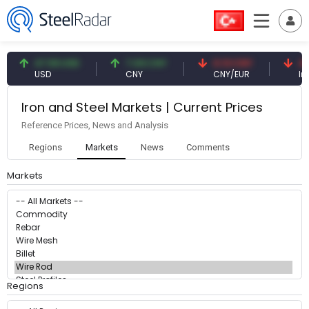
47.59 USD
7.09 CNY
0.13 CNY
41.
USD
CNY
CNY/EUR
Int
Iron and Steel Markets | Current Prices
Reference Prices, News and Analysis
Regions
Markets
News
Comments
Markets
Regions