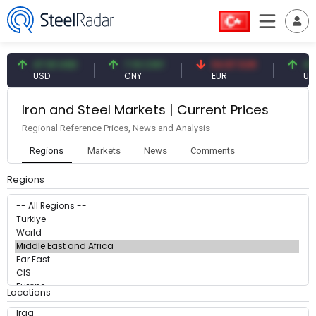
47.61 USD
7.10 CNY
54.87 EUR
47.
USD
CNY
EUR
US
Iron and Steel Markets | Current Prices
Regional Reference Prices, News and Analysis
Regions
Markets
News
Comments
Regions
Locations