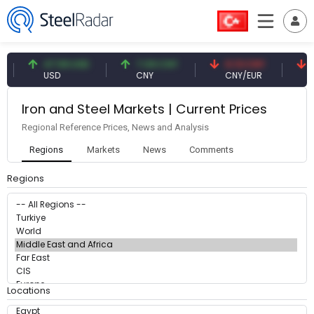
47.59 USD
7.09 CNY
0.13 CNY
4
USD
CNY
CNY/EUR
I
Iron and Steel Markets | Current Prices
Regional Reference Prices, News and Analysis
Regions
Markets
News
Comments
Regions
Locations