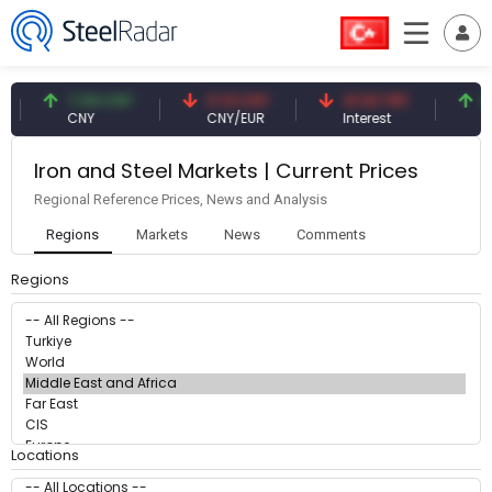
7.09 CNY
0.13 CNY
41.53 TRY
83
CNY
CNY/EUR
Interest
Fo
Iron and Steel Markets | Current Prices
Regional Reference Prices, News and Analysis
Regions
Markets
News
Comments
Regions
Locations