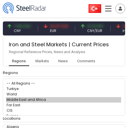
7.09 CNY
54.87 EUR
0.13 CNY
41.
CNY
EUR
CNY/EUR
Inte
Iron and Steel Markets | Current Prices
Regional Reference Prices, News and Analysis
Regions
Markets
News
Comments
Regions
Locations