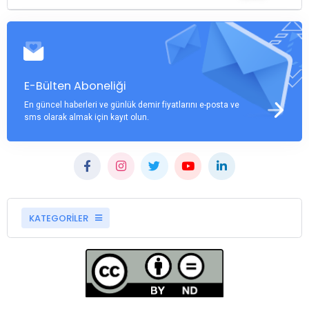
E-Bülten Aboneliği
En güncel haberleri ve günlük demir fiyatlarını e-posta ve
sms olarak almak için kayıt olun.
KATEGORİLER