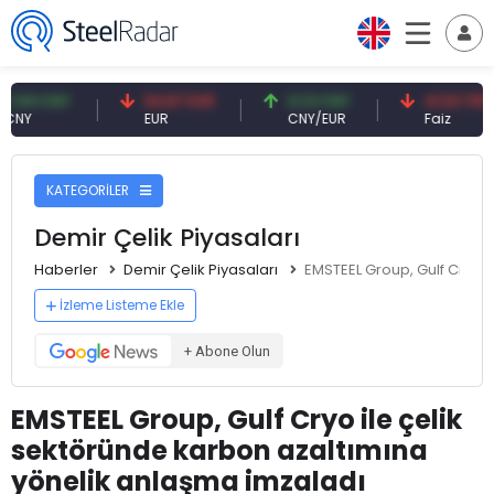
 CNY
54,87 EUR
0,13 CNY
41,53 TRY
EUR
CNY/EUR
Faiz
KATEGORİLER
Demir Çelik Piyasaları
Haberler
Demir Çelik Piyasaları
EMSTEEL Group, Gulf Cryo i
İzleme Listeme Ekle
+ Abone Olun
EMSTEEL Group, Gulf Cryo ile çelik
sektöründe karbon azaltımına
yönelik anlaşma imzaladı