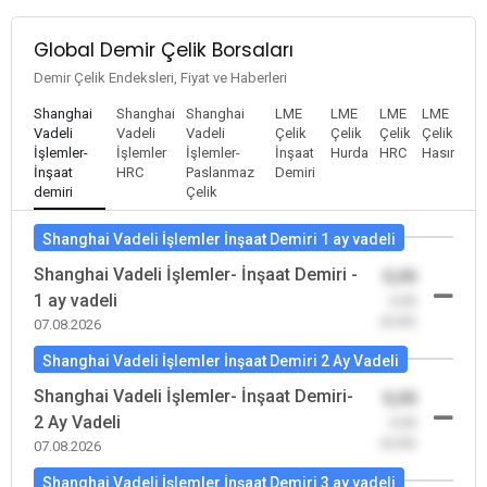
Global Demir Çelik Borsaları
Demir Çelik Endeksleri, Fiyat ve Haberleri
Shanghai
Shanghai
Shanghai
LME
LME
LME
LME
Vadeli
Vadeli
Vadeli
Çelik
Çelik
Çelik
Çelik
İşlemler-
İşlemler
İşlemler-
İnşaat
Hurda
HRC
Hasır
İnşaat
HRC
Paslanmaz
Demiri
demiri
Çelik
Shanghai Vadeli İşlemler İnşaat Demiri 1 ay vadeli
Shanghai Vadeli İşlemler- İnşaat Demiri -
0,00
1 ay vadeli
-0,00
(0,00)
07.08.2026
Shanghai Vadeli İşlemler İnşaat Demiri 2 Ay Vadeli
Shanghai Vadeli İşlemler- İnşaat Demiri-
0,00
2 Ay Vadeli
-0,00
(0,00)
07.08.2026
Shanghai Vadeli İşlemler İnşaat Demiri 3 ay vadeli