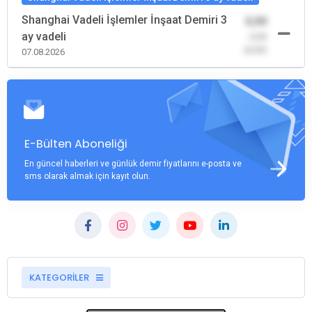
Shanghai Vadeli İşlemler İnşaat Demiri 3
0,00
ay vadeli
-0,00
(0,00)
07.08.2026
E-Bülten Aboneliği
En güncel haberleri ve günlük demir fiyatlarını e-posta ve
sms olarak almak için kayıt olun.
KATEGORİLER