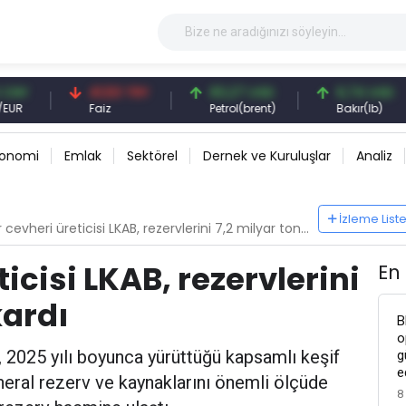
41,53 TRY
83,27 USD
6,74 USD
Faiz
Petrol(brent)
Bakır(lb)
konomi
Emlak
Sektörel
Dernek ve Kuruluşlar
Analiz
İzleme List
evheri üreticisi LKAB, rezervlerini 7,2 milyar tona çıkardı
icisi LKAB, rezervlerini
En
kardı
B
o
, 2025 yılı boyunca yürüttüğü kapsamlı keşif
g
e
ineral rezerv ve kaynaklarını önemli ölçüde
8