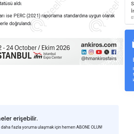
tatüsü aldı.
S
İ
arı ise
PERC
(2021) raporlama standardına uygun olarak
0
erle doğrulandı.
er erişebilir.
 ve daha fazla yoruma ulaşmak için hemen ABONE OLUN!