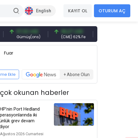
KAYIT OL
OTURUM AÇ
English
97,32 USD
96,27 USD
377,25 USD
Gümüş(ons)
(CME) 62% Fe
Gemi Söküm
Fuar
eme Ekle
+ Abone Olun
 çok okunan haberler
HP’nin Port Hedland
perasyonlarında iki
ünlük grev devam
diyor
 Ağustos 2026 Cumartesi