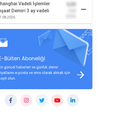
hanghai Vadeli İşlemler
0,00
nşaat Demiri 3 ay vadeli
-0,00
(0,00)
7.08.2026
E-Bülten Aboneliği
En güncel haberleri ve günlük demir
fiyatlarını e-posta ve sms olarak almak için
kayıt olun.