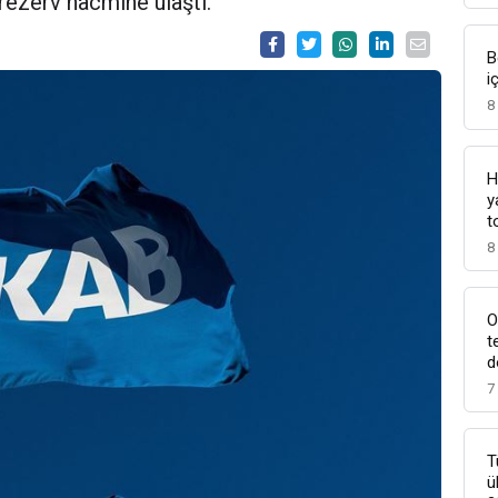
 rezerv hacmine ulaştı.
B
i
8
H
y
t
8
O
t
d
7
T
ü