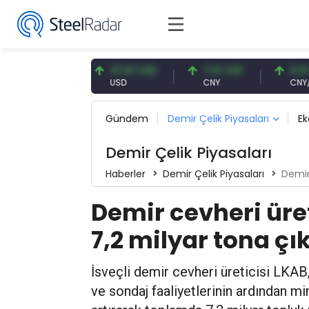
,87 EUR
47,61 USD
7,10 CNY
0,13 CNY
R
USD
CNY
CNY/EUR
Gündem
Demir Çelik Piyasaları
E
Demir Çelik Piyasaları
Haberler
Demir Çelik Piyasaları
Demir c
Demir cevheri üret
7,2 milyar tona çı
İsveçli demir cevheri üreticisi LKAB
ve sondaj faaliyetlerinin ardından m