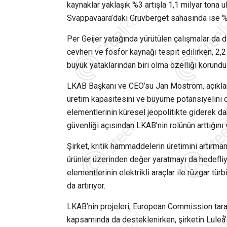
kaynaklar yaklaşık %3 artışla 1,1 milyar tona u
Svappavaara’daki Gruvberget sahasında ise %1 
Per Geijer yatağında yürütülen çalışmalar da d
cevheri ve fosfor kaynağı tespit edilirken, 2,2
büyük yataklarından biri olma özelliği korundu
LKAB Başkanı ve CEO’su
Jan Moström
, açıkl
üretim kapasitesini ve büyüme potansiyelini de
elementlerinin küresel jeopolitikte giderek dah
güvenliği açısından LKAB’nin rolünün arttığını 
Şirket, kritik hammaddelerin üretimini artırma
ürünler üzerinden değer yaratmayı da hedefliy
elementlerinin elektrikli araçlar ile rüzgar tür
da artırıyor.
LKAB’nin projeleri,
European Commission
tara
kapsamında da desteklenirken, şirketin Luleå’da