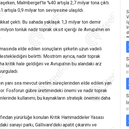
laşırken, Malmberget’te %40 artışla 2,7 milyar tona çıktı.
artışla 0,9 milyar ton seviyesine ulaşıldı.
S
V
ikkat çekti. Bu sahada yaklaşık 1,3 milyar ton demir
İ
İ
 milyon tonluk nadir toprak oksit içeriği ile Avrupa’nın en
d
.
amasında elde edilen sonuçların şirketin uzun vadeli
steklediğini belirtti. Moström ayrıca, nadir toprak
S
a kritik hale geldiğini ve Avrupa’nın bu alandaki arz
İ
vurguladı.
0
nın yanı sıra mevcut üretim süreçlerinden elde edilen yan
or. Fosforun gübre üretimindeki önemi ve nadir toprak
S
binlerinde kullanımı, bu kaynakların stratejik önemini daha
İ
0
fından yürürlüğe konulan Kritik Hammaddeler Yasası
ki sanayi parkı, Gällivare’deki apatit çıkarımı ve