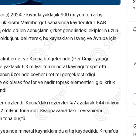
2
7
hariç) 2024’e kıyasla yaklaşık 900 milyon ton artış
tonluk kısmı Malmberget sahasında kaydedildi. LKAB
, elde edilen sonuçların şirket genelindeki ekiplerin uzun
olduğunu belirterek, bu kaynakların İsveç ve Avrupa için
almberget ve Kiruna bölgelerinde (Per Geijer yatağı
v
e yaklaşık 6,3 milyar ton mineral kaynağı tespit etti.
onun üzerinde cevher üretimi gerçekleştirdiği
e ek olarak fosfor ve nadir toprak elementleri gibi kritik
ndı.
ler gözlendi. Kiruna’daki rezervler %7 azalarak 544 milyon
2 milyon tona indi. Svappavaara’daki Leveäniemi
n tona düştü.
yesinde mineral kaynaklarında artış kaydedildi. Kiruna’da
D