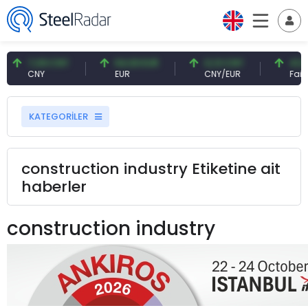
7,09 CNY
54,93 EUR
0,13 CNY
41,5
CNY
EUR
CNY/EUR
Faiz
KATEGORİLER
construction industry Etiketine ait
haberler
construction industry