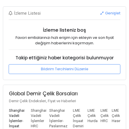
Genişlet
İzleme Listesi
İzleme listeniz boş
Favori emtialarınızı hızlı erişim için ekleyin ve son fiyat
değişim haberlerini kaçırmayın.
Takip ettiğiniz haber kategorisi bulunmuyor
Bildirim Tercihlerini Düzenle
Global Demir Çelik Borsaları
Demir Çelik Endeksleri, Fiyat ve Haberleri
Shanghai
Shanghai
Shanghai
LME
LME
LME
LME
Vadeli
Vadeli
Vadeli
Çelik
Çelik
Çelik
Çelik
İşlemler-
İşlemler
İşlemler-
İnşaat
Hurda
HRC
Hasır
İnşaat
HRC
Paslanmaz
Demiri