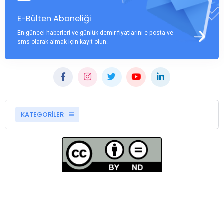
E-Bülten Aboneliği
En güncel haberleri ve günlük demir fiyatlarını e-posta ve
sms olarak almak için kayıt olun.
KATEGORİLER