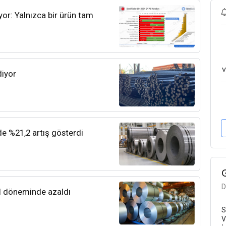
yor: Yalnızca bir ürün tam
v
diyor
de %21,2 artış gösterdi
D
lül döneminde azaldı
S
V