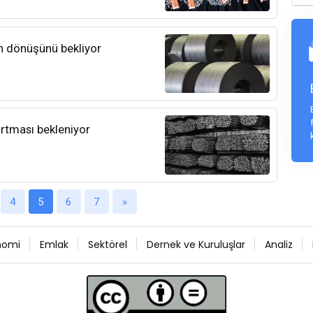
ın dönüşünü bekliyor
artması bekleniyor
4
5
6
7
»
nomi
Emlak
Sektörel
Dernek ve Kuruluşlar
Analiz