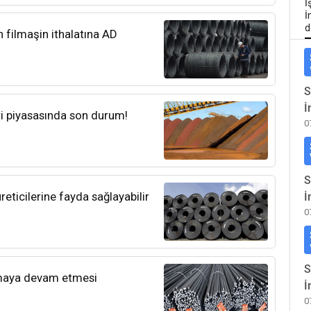
İ
İ
d
 filmaşin ithalatına AD
S
İ
ri piyasasında son durum!
0
S
üreticilerine fayda sağlayabilir
İ
0
S
rtmaya devam etmesi
İ
0