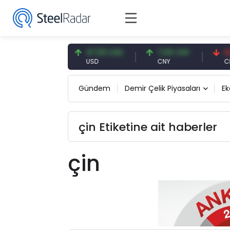
54,93 EUR
47,59 USD
7,09 CNY
0,13
EUR
USD
CNY
CNY/
Gündem
Demir Çelik Piyasaları
E
çin Etiketine ait haberler
çin