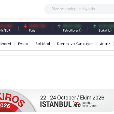
 CNY
41,53 TRY
83,27 USD
6,74 USD
EUR
Faiz
Petrol(brent)
Bakır(lb)
konomi
Emlak
Sektörel
Dernek ve Kuruluşlar
Analiz