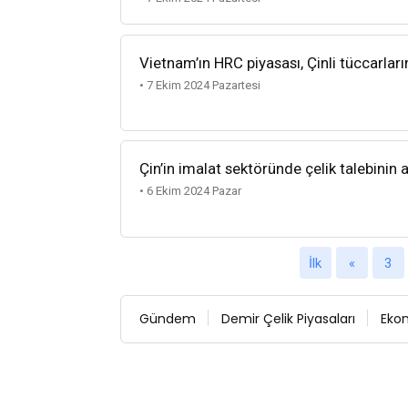
Vietnam’ın HRC piyasası, Çinli tüccarlar
• 7 Ekim 2024 Pazartesi
Çin’in imalat sektöründe çelik talebinin 
• 6 Ekim 2024 Pazar
İlk
«
3
Gündem
Demir Çelik Piyasaları
Eko