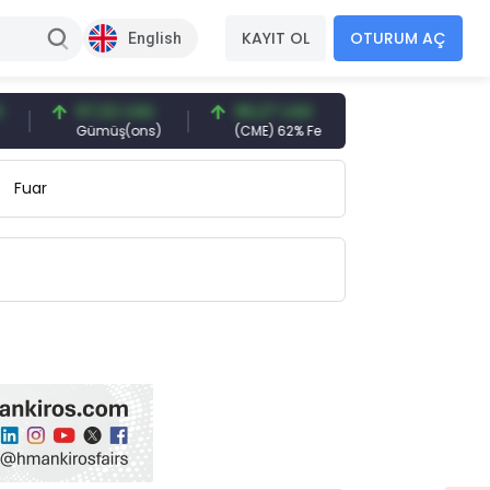
KAYIT OL
OTURUM AÇ
English
97,32 USD
96,27 USD
377,25 USD
Gümüş(ons)
(CME) 62% Fe
Gemi Söküm
Fuar