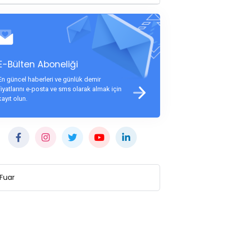
E-Bülten Aboneliği
En güncel haberleri ve günlük demir
fiyatlarını e-posta ve sms olarak almak için
kayıt olun.
Fuar