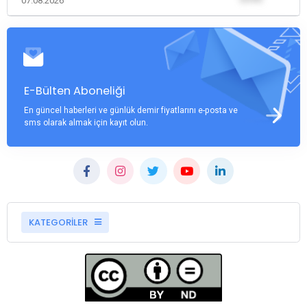
07.08.2026
E-Bülten Aboneliği
En güncel haberleri ve günlük demir fiyatlarını e-posta ve
sms olarak almak için kayıt olun.
KATEGORİLER